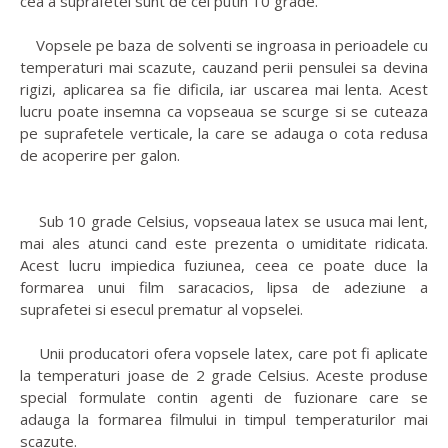
cea a suprafetei sunt de cel putin 10 grade.
Vopsele pe baza de solventi se ingroasa in perioadele cu
temperaturi mai scazute, cauzand perii pensulei sa devina
rigizi, aplicarea sa fie dificila, iar uscarea mai lenta. Acest
lucru poate insemna ca vopseaua se scurge si se cuteaza
pe suprafetele verticale, la care se adauga o cota redusa
de acoperire per galon.
Sub 10 grade Celsius, vopseaua latex se usuca mai lent,
mai ales atunci cand este prezenta o umiditate ridicata.
Acest lucru impiedica fuziunea, ceea ce poate duce la
formarea unui film saracacios, lipsa de adeziune a
suprafetei si esecul prematur al vopselei.
Unii producatori ofera vopsele latex, care pot fi aplicate
la temperaturi joase de 2 grade Celsius. Aceste produse
special formulate contin agenti de fuzionare care se
adauga la formarea filmului in timpul temperaturilor mai
scazute.