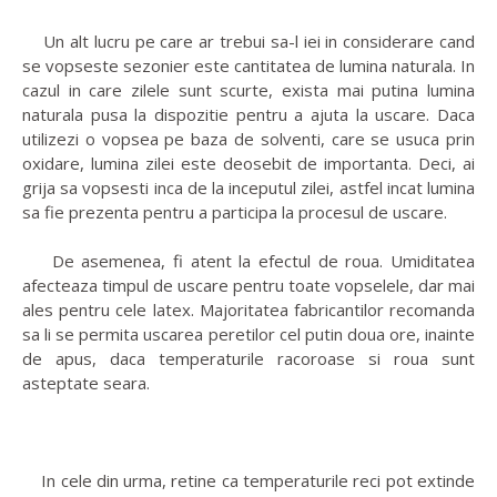
Un alt lucru pe care ar trebui sa-l iei in considerare cand
se vopseste sezonier este cantitatea de lumina naturala. In
cazul in care zilele sunt scurte, exista mai putina lumina
naturala pusa la dispozitie pentru a ajuta la uscare. Daca
utilizezi o vopsea pe baza de solventi, care se usuca prin
oxidare, lumina zilei este deosebit de importanta. Deci, ai
grija sa vopsesti inca de la inceputul zilei, astfel incat lumina
sa fie prezenta pentru a participa la procesul de uscare.
De asemenea, fi atent la efectul de roua. Umiditatea
afecteaza timpul de uscare pentru toate vopselele, dar mai
ales pentru cele latex. Majoritatea fabricantilor recomanda
sa li se permita uscarea peretilor cel putin doua ore, inainte
de apus, daca temperaturile racoroase si roua sunt
asteptate seara.
In cele din urma, retine ca temperaturile reci pot extinde