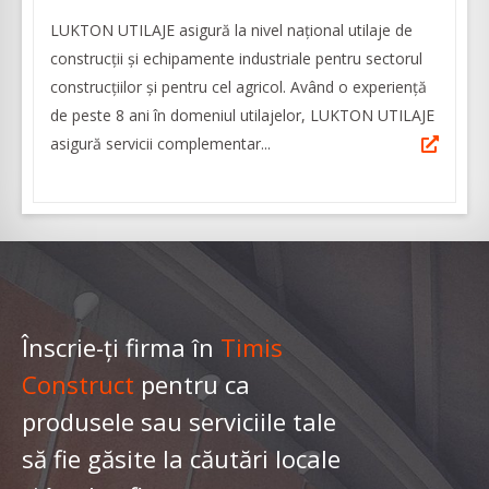
LUKTON UTILAJE asigură la nivel național utilaje de
construcții și echipamente industriale pentru sectorul
construcțiilor și pentru cel agricol. Având o experiență
de peste 8 ani în domeniul utilajelor, LUKTON UTILAJE
asigură servicii complementar...
Înscrie-ți firma în
Timis
Construct
pentru ca
produsele sau serviciile tale
să fie găsite la căutări locale