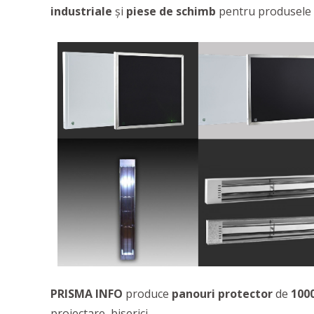
industriale
și
piese de schimb
pentru produsele o
PRISMA INFO
produce
panouri protector
de
100
proiectare, biserici.