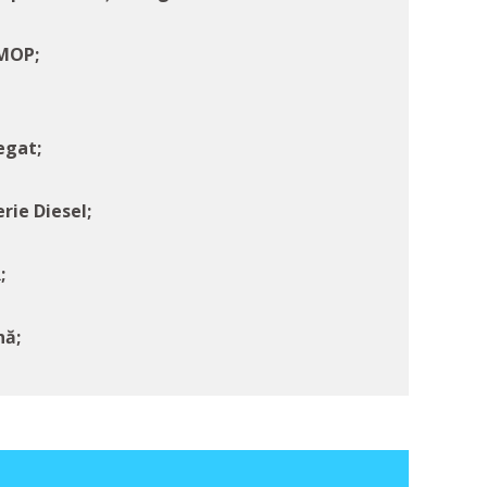
 MOP;
egat;
rie Diesel;
;
nă;