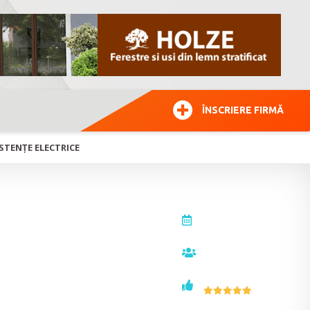
ÎNSCRIERE FIRMĂ
STENȚE ELECTRICE
actualizat la
21.10.2024
vizualizări
 şi
3231
voturi
1