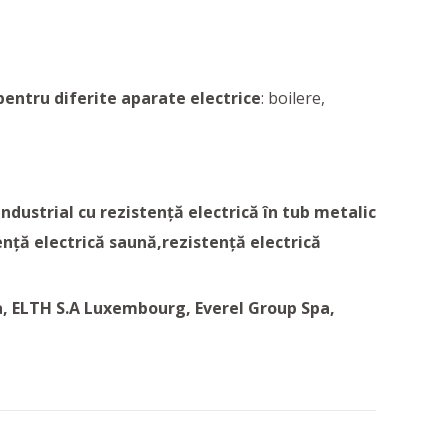
pentru diferite aparate electrice
: boilere,
industrial cu rezistență electrică în tub metalic
ență electrică saună,
rezistență electrică
a, ELTH S.A Luxembourg, Everel Group Spa,