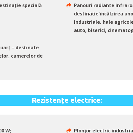
estinație specială
Panouri radiante infraro
destinație încălzirea un
industriale, hale agricol
auto, biserici, cinemato
cuarț – destinate
nelor, camerelor de
Rezistențe electrice:
00 W;
Plonjor electric industri