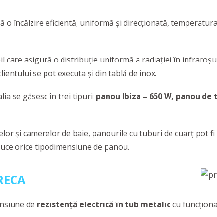
ă o încălzire eficientă, uniformă și direcționată, temperatur
il care asigură o distribuție uniformă a radiației în infraroș
lientului se pot executa și din tablă de inox.
ia se găsesc în trei tipuri:
panou Ibiza – 650 W, panou de 
anelor și camerelor de baie, panourile cu tuburi de cuarț pot
oduce orice tipodimensiune de panou.
ORECA
ensiune de
rezistență electrică în tub metalic
cu funcționa