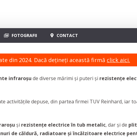
FOTOGRAFII
CONTACT
ate din 2024. Dacă dețineți această firmă
click aici.
ante
infraroșu
de diverse mărimi și puteri și
rezistențe elec
te activitățile depuse, din partea firmei TUV Reinhard, iar 
fraroșu
și
rezistențe electrice în tub metalic
, dar și de
pli
unuri de căldură, radiatoare și încălzitoare electrice pen