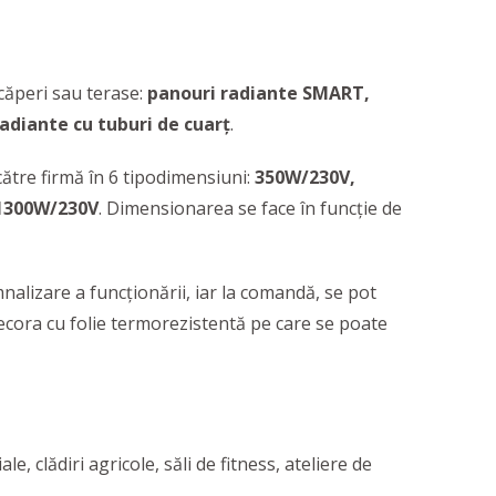
căperi sau terase:
panouri radiante SMART,
adiante cu tuburi de cuarț
.
ătre firmă în 6 tipodimensiuni:
350W/230V,
 1300W/230V
. Dimensionarea se face în funcție de
alizare a funcționării, iar la comandă, se pot
ecora cu folie termorezistentă pe care se poate
le, clădiri agricole, săli de fitness, ateliere de