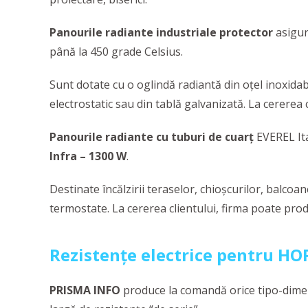
Panourile radiante industriale protector
asigur
până la 450 grade Celsius.
Sunt dotate cu o oglindă radiantă din oțel inoxidab
electrostatic sau din tablă galvanizată. La cererea c
Panourile radiante cu tuburi de cuarț
EVEREL Ital
Infra – 1300 W
.
Destinate încălzirii teraselor, chioșcurilor, balco
termostate. La cererea clientului, firma poate pr
Rezistențe electrice pentru H
PRISMA INFO
produce la comandă orice tipo-dim