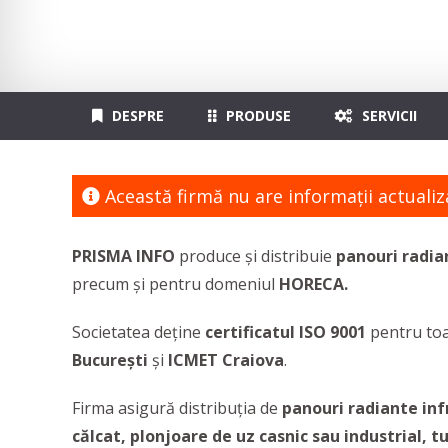
DESPRE
PRODUSE
SERVICII
Această firmă nu are informaţii actualiz
PRISMA INFO
produce şi distribuie
panouri radi
precum şi pentru domeniul
HORECA.
Societatea deține
certificatul ISO 9001
pentru toa
București
și
ICMET Craiova
.
Firma asigură distribuția de
panouri radiante in
călcat, plonjoare de uz casnic sau industrial, t