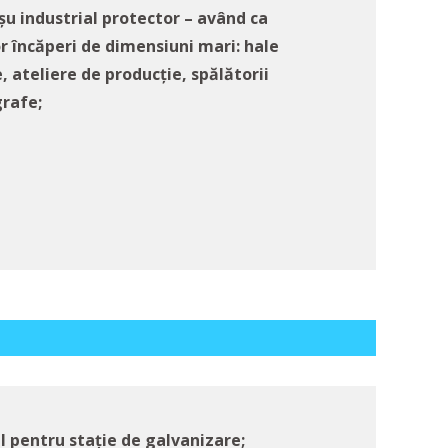
șu industrial protector – având ca
or încăperi de dimensiuni mari: hale
e, ateliere de producție, spălătorii
grafe;
al pentru stație de galvanizare;