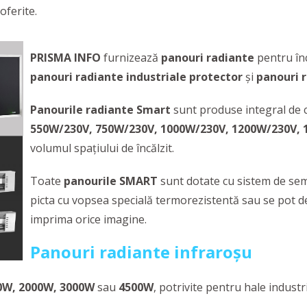
ferite.
PRISMA INFO
furnizează
panouri radiante
pentru în
panouri radiante industriale protector
și
panouri r
Panourile radiante Smart
sunt produse integral de c
550W/230V, 750W/230V, 1000W/230V, 1200W/230V,
volumul spațiului de încălzit.
Toate
panourile SMART
sunt dotate cu sistem de semn
picta cu vopsea specială termorezistentă sau se pot d
imprima orice imagine.
Panouri radiante infraroșu
0W, 2000W, 3000W
sau
4500W
, potrivite pentru hale industria