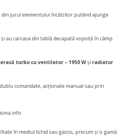
a din jurul elementului încălzitor putând ajunge
u și au carcasa din tablă decapată vopsită în câmp
terasă turbo cu ventilator – 1950 W
și
radiator
 fi dublu comandate, acționate manual sau prin
litate în mediul lichid sau gazos, precum și o gamă