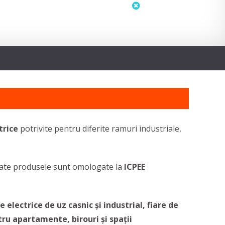
status
neactualizat
trice
potrivite pentru diferite ramuri industriale,
toate produsele sunt omologate la
ICPEE
te electrice de uz casnic și industrial, fiare de
tru apartamente, birouri și spații