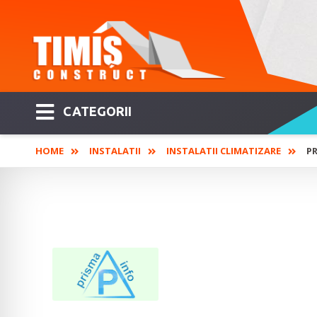
CATEGORII
HOME
INSTALATII
INSTALATII CLIMATIZARE
PR
PRISMA INFO - Pr
rezistențe electr