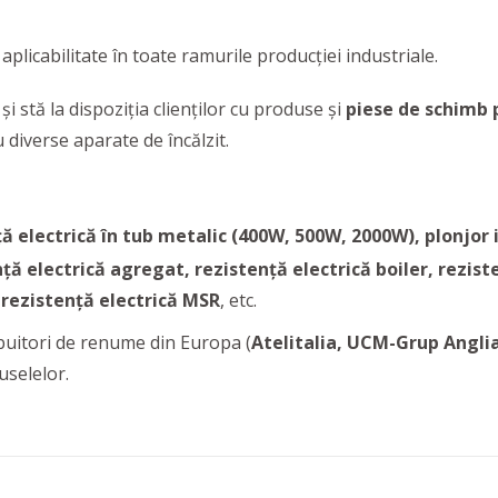
plicabilitate în toate ramurile producției industriale.
A
și stă la dispoziția clienților cu produse și
piese de schimb 
u diverse aparate de încălzit.
ță electrică în tub metalic (400W, 500W, 2000W), plonjor 
ță electrică agregat, rezistență electrică boiler,
rezist
 rezistență electrică MSR
, etc.
buitori de renume din Europa (
Atelitalia, UCM-Grup Angli
uselelor.