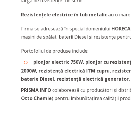
largă de rezistențe “de serie”.
Rezistențele electrice în tub metalic
au o mare a
Firma se adresează în special domeniului
HOREC
mașini de spălat, baterii Diesel și rezistențe pentr
Portofoliul de produse include:
plonjor electric 750W, plonjor cu rezisten
2000W, rezistență electrică ITM cupru, rezisten
baterie Diesel, rezistență electrică generator,
PRISMA INFO
colaborează cu producători și distri
Otto Chemie
) pentru îmbunătățirea calității prod