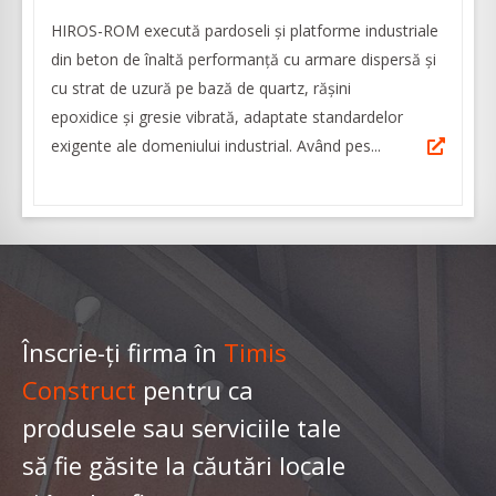
HIROS-ROM execută pardoseli şi platforme industriale
din beton de înaltă performanţă cu armare dispersă și
cu strat de uzură pe bază de quartz, rășini
epoxidice și gresie vibrată, adaptate standardelor
exigente ale domeniului industrial. Având pes...
Înscrie-ți firma în
Timis
Construct
pentru ca
produsele sau serviciile tale
să fie găsite la căutări locale