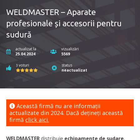
WELDMASTER – Aparate
profesionale și accesorii pentru
sudură
actualizat la
vizualizări
25.04.2024
5569
voturi
status
3
neactualizat
Această firmă nu are informaţii
actualizate din 2024. Dacă dețineți această
firmă
click aici.
WELDMASTER
distribuie
echipamente de sudare
,