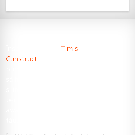
Înscrie-ți firma în
Timis
Construct
pentru ca
produsele sau serviciile tale
să fie găsite la căutări locale
și în plus firma ta va
beneficia de brand
awareness și link către site-ul
tău.