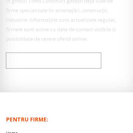
În ghidul Timis Construct găseşti deja sute de
firme specializate în: amenajări, construcţii,
industrie. Informaţiile sunt actualizate regulat,
firmele sunt active cu date de contact vizibile şi
posibilitate de cerere ofertă online.
PROMOVARE FIRMĂ
PENTRU FIRME: