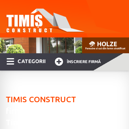
CATEGORII
ÎNSCRIERE FIRMĂ
TIMIS CONSTRUCT
ghid de
firme specializate, furnizori în
Timişoara