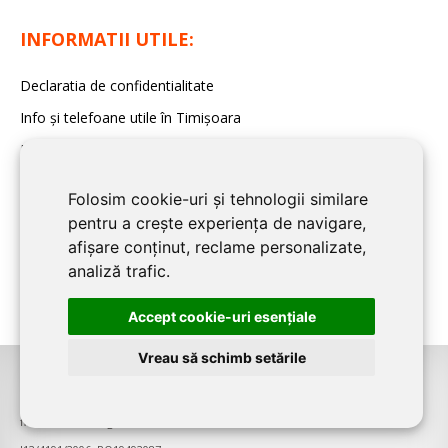
INFORMATII UTILE:
Declaratia de confidentialitate
Info și telefoane utile în Timișoara
Modele de contracte
Folosim cookie-uri și tehnologii similare
pentru a crește experiența de navigare,
afișare conținut, reclame personalizate,
analiză trafic.
Accept cookie-uri esenţiale
Vreau să schimb setările
©2026
TIMIS CONSTRUCT
este un serviciu de promovare online pentru
firme. Proiect digital dezvoltat de
LIVE COMMUNICATIONS SRL
,