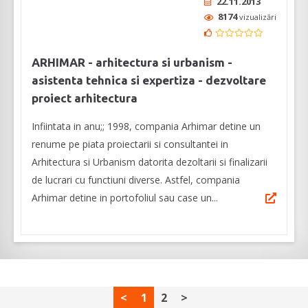
22.11.2013
8174
vizualizări
ARHIMAR - arhitectura si urbanism -
asistenta tehnica si expertiza - dezvoltare
proiect arhitectura
Infiintata in anu;; 1998, compania Arhimar detine un
renume pe piata proiectarii si consultantei in
Arhitectura si Urbanism datorita dezoltarii si finalizarii
de lucrari cu functiuni diverse. Astfel, compania
Arhimar detine in portofoliul sau case un...
<
1
2
>