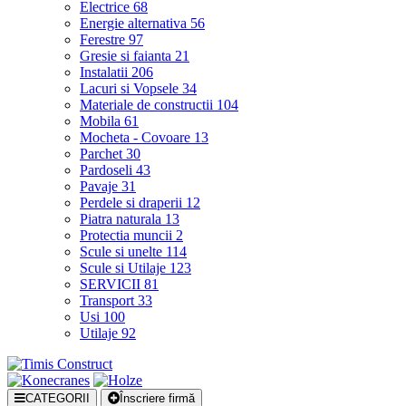
Electrice
68
Energie alternativa
56
Ferestre
97
Gresie si faianta
21
Instalatii
206
Lacuri si Vopsele
34
Materiale de constructii
104
Mobila
61
Mocheta - Covoare
13
Parchet
30
Pardoseli
43
Pavaje
31
Perdele si draperii
12
Piatra naturala
13
Protectia muncii
2
Scule si unelte
114
Scule si Utilaje
123
SERVICII
81
Transport
33
Usi
100
Utilaje
92
CATEGORII
Înscriere firmă