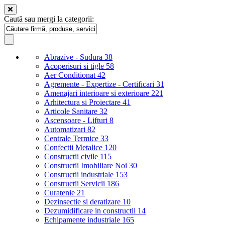
Caută sau mergi la categorii:
Abrazive - Sudura
38
Acoperisuri si tigle
58
Aer Conditionat
42
Agremente - Expertize - Certificari
31
Amenajari interioare si exterioare
221
Arhitectura si Proiectare
41
Articole Sanitare
32
Ascensoare - Lifturi
8
Automatizari
82
Centrale Termice
33
Confectii Metalice
120
Constructii civile
115
Constructii Imobiliare Noi
30
Constructii industriale
153
Constructii Servicii
186
Curatenie
21
Dezinsectie si deratizare
10
Dezumidificare in constructii
14
Echipamente industriale
165