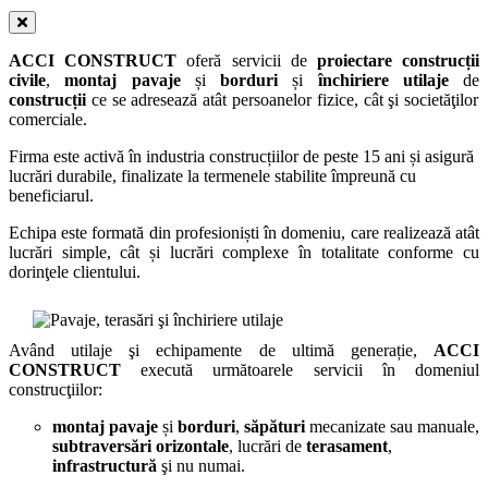
ACCI CONSTRUCT
oferă servicii de
proiectare construcții
civile
,
montaj pavaje
și
borduri
și
închiriere utilaje
de
construcții
ce se adresează atât persoanelor fizice, cât şi societăţilor
comerciale.
Firma este activă în industria construcțiilor de peste 15 ani și asigură
lucrări durabile, finalizate la termenele stabilite împreună cu
beneficiarul.
Echipa este formată din profesioniști în domeniu, care realizează atât
lucrări simple, cât și lucrări complexe în totalitate conforme cu
dorinţele clientului.
Având utilaje şi echipamente de ultimă generație,
ACCI
CONSTRUCT
execută următoarele servicii în domeniul
construcţiilor:
montaj pavaje
și
borduri
,
săpături
mecanizate sau manuale,
subtraversări
orizontale
, lucrări de
terasament
,
infrastructură
şi nu numai.