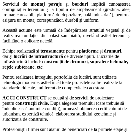
Serviciul de
montaj
pavaje
și
borduri
implică cunoașterea
configurației terenului și a tipului de amplasament (grădină, alee,
trotuar, carosabil, platformă de depozitare, hală industrială), pentru a
asigura un montaj corespunzător, durabil şi uniform.
Această acțiune este urmată de îndepărtarea stratului vegetal și de
realizarea fundației din balast sau piatră, nivelând astfel terenul şi
facilitând o aplicare netedă.
Echipa realizează şi
terasamente
pentru
platforme
și
drumuri
,
dar
și
lucrări de infrastructură
de diverse tipuri.
Lucrările de
infrastructură includ:
construcții de drumuri, suprafețe betonate,
rețele subterane, etc.
Pentru realizarea întregului portofoliu de lucrări, sunt utilizate
tehnologii moderne, astfel încât toate proiectele să fie realizate la
standarde ridicate, indiferent de complexitatea acestora.
ACCI CONSTRUCT
se ocupă și de servicii de proiectare
pentru
construcții civile.
După alegerea terenului (care trebuie să
îndeplinească anumite condiții), urmează obținerea certificatului de
urbanism, expertiză tehnică, elaborarea studiului geotehnic și
autorizația de construire.
Profesioniștii firmei sunt alături de beneficiari de la primele etape și