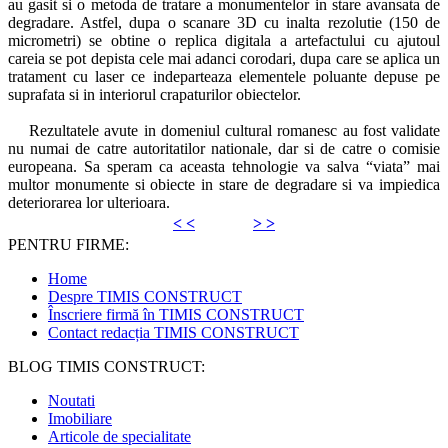
au gasit si o metoda de tratare a monumentelor in stare avansata de
degradare. Astfel, dupa o scanare 3D cu inalta rezolutie (150 de
micrometri) se obtine o replica digitala a artefactului cu ajutoul
careia se pot depista cele mai adanci corodari, dupa care se aplica un
tratament cu laser ce indeparteaza elementele poluante depuse pe
suprafata si in interiorul crapaturilor obiectelor.
Rezultatele avute in domeniul cultural romanesc au fost validate
nu numai de catre autoritatilor nationale, dar si de catre o comisie
europeana. Sa speram ca aceasta tehnologie va salva “viata” mai
multor monumente si obiecte in stare de degradare si va impiedica
deteriorarea lor ulterioara.
< <
> >
PENTRU FIRME:
Home
Despre TIMIS CONSTRUCT
Înscriere firmă în TIMIS CONSTRUCT
Contact redacția TIMIS CONSTRUCT
BLOG TIMIS CONSTRUCT:
Noutati
Imobiliare
Articole de specialitate