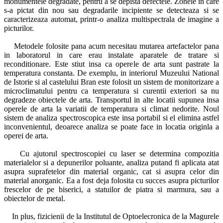
monumentele degradate, pentru a se depista defectele. Zonele in care
s-a pictat din nou sau degradarile incipiente se detecteaza si se
caracterizeaza automat, printr-o analiza multispectrala de imagine a
picturilor.
Metodele folosite pana acum necesitau mutarea artefactelor pana
in laboratorul in care erau instalate aparatele de tratare si
reconditionare. Este stiut insa ca operele de arta sunt pastrate la
temperatura constanta. De exemplu, in interiorul Muzeului National
de Istorie si al castelului Bran este folosit un sistem de monitorizare a
microclimatului pentru ca temperatura si curentii exteriori sa nu
degradeze obiectele de arta. Transportul in alte locatii supunea insa
operele de arta la variatii de temperatura si climat nedorite. Noul
sistem de analiza spectroscopica este insa portabil si el elimina astfel
inconvenientul, deoarece analiza se poate face in locatia originla a
operei de arta.
Cu ajutorul spectroscopiei cu laser se determina compozitia
materialelor si a depunerilor poluante, analiza putand fi aplicata atat
asupra suprafetelor din material organic, cat si asupra celor din
material anorganic. Ea a fost deja folosita cu succes asupra picturilor
frescelor de pe biserici, a statuilor de piatra si marmura, sau a
obiectelor de metal.
In plus, fizicienii de la Institutul de Optoelecronica de la Magurele