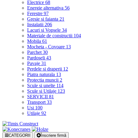
Electrice
68
Energie alternativa
56
Ferestre
97
Gresie si faianta
21
Instalatii
206
Lacuri si Vopsele
34
Materiale de constructii
104
Mobila
61
Mocheta - Covoare
13
Parchet
30
Pardoseli
43
Pavaje
31
Perdele si draperii
12
Piatra naturala
13
Protectia muncii
2
Scule si unelte
114
Scule si Utilaje
123
SERVICII
81
Transport
33
Usi
100
Utilaje
92
CATEGORII
Înscriere firmă