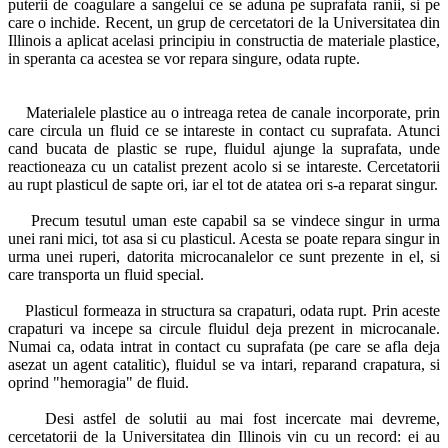
puterii de coagulare a sangelui ce se aduna pe suprafata ranii, si pe
care o inchide. Recent, un grup de cercetatori de la Universitatea din
Illinois a aplicat acelasi principiu in constructia de materiale plastice,
in speranta ca acestea se vor repara singure, odata rupte.
Materialele plastice au o intreaga retea de canale incorporate, prin
care circula un fluid ce se intareste in contact cu suprafata. Atunci
cand bucata de plastic se rupe, fluidul ajunge la suprafata, unde
reactioneaza cu un catalist prezent acolo si se intareste. Cercetatorii
au rupt plasticul de sapte ori, iar el tot de atatea ori s-a reparat singur.
Precum tesutul uman este capabil sa se vindece singur in urma
unei rani mici, tot asa si cu plasticul. Acesta se poate repara singur in
urma unei ruperi, datorita microcanalelor ce sunt prezente in el, si
care transporta un fluid special.
Plasticul formeaza in structura sa crapaturi, odata rupt. Prin aceste
crapaturi va incepe sa circule fluidul deja prezent in microcanale.
Numai ca, odata intrat in contact cu suprafata (pe care se afla deja
asezat un agent catalitic), fluidul se va intari, reparand crapatura, si
oprind "hemoragia" de fluid.
Desi astfel de solutii au mai fost incercate mai devreme,
cercetatorii de la Universitatea din Illinois vin cu un record: ei au