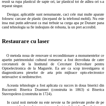
reusit sa rupa plasticul de sapte ori, iar plasticul tot de atâtea ori s-a
reparat singur.
Desigur, aplicatiile sunt nenumarate, caci cele mai multe aparate
folosesc carcase de plastic (incepand de la telefonul mobil). Nu este
insa mai putin adevarat ca mai trebuie sa curga apa pe Dunare pana
cand tehnologia sa fie indeajuns de robusta, la un pret accesibil.
Restaurare cu laser
O metoda noua de renovare si reconditionare a monumentelor ce
apartin patrimoniului cultural romanesc a fost dezvoltata de catre
cercetatorii de la Institutul de Cercetare Dezvoltare pentru
Optoelectronica de la Magurele. Ea are ca scop investigarea si
diagnosticarea pieselor de arta prin mijloace opto-electronice
neinvazive si nedistructive.
Aceasta tehnologie a fost aplicata cu succes in doua biserici din
Bucuresti: Biserica Doamnei (construita in 1863) si Biserica
Stavropoleos (construita in 1724).
In cazul noii metode nu este nevoie sa fie prelevate probe de pe