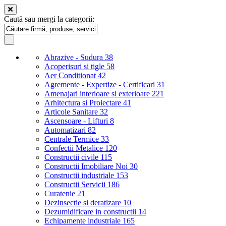
Caută sau mergi la categorii:
Abrazive - Sudura
38
Acoperisuri si tigle
58
Aer Conditionat
42
Agremente - Expertize - Certificari
31
Amenajari interioare si exterioare
221
Arhitectura si Proiectare
41
Articole Sanitare
32
Ascensoare - Lifturi
8
Automatizari
82
Centrale Termice
33
Confectii Metalice
120
Constructii civile
115
Constructii Imobiliare Noi
30
Constructii industriale
153
Constructii Servicii
186
Curatenie
21
Dezinsectie si deratizare
10
Dezumidificare in constructii
14
Echipamente industriale
165