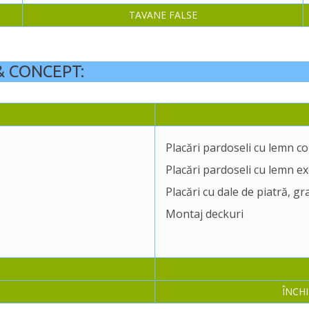
TAVANE FALSE
 & CONCEPT:
Placări pardoseli cu lemn c
Placări pardoseli cu lemn exo
Placări cu dale de piatră, gr
Montaj deckuri
ÎNCH