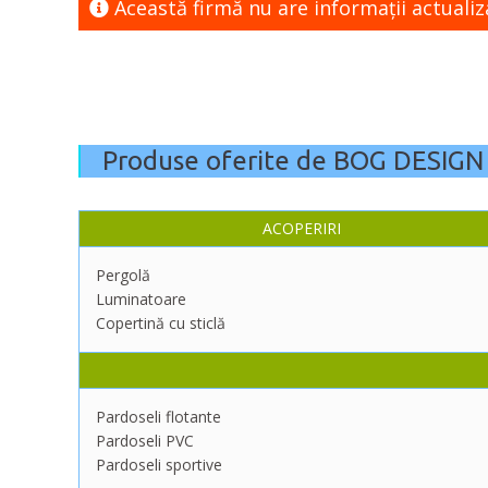
Această firmă nu are informaţii actualiz
Produse oferite de BOG DESIGN
ACOPERIRI
Pergolă
Luminatoare
Copertină cu sticlă
Pardoseli flotante
Pardoseli PVC
Pardoseli sportive