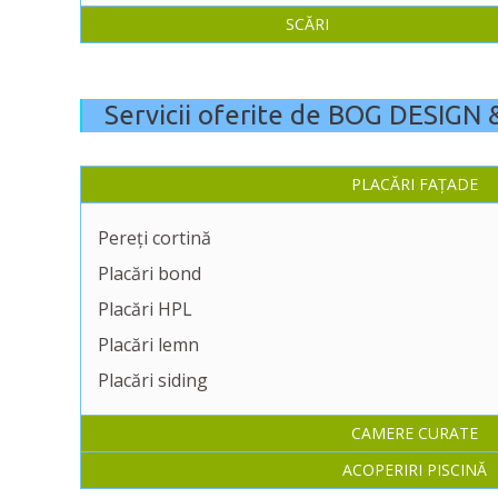
SCĂRI
Servicii oferite de BOG DESIGN
PLACĂRI FAȚADE
Pereți cortină
Placări bond
Placări HPL
Placări lemn
Placări siding
CAMERE CURATE
ACOPERIRI PISCINĂ