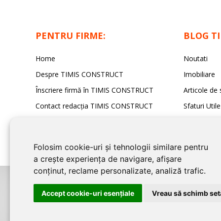
PENTRU FIRME:
BLOG T
Home
Noutati
Despre TIMIS CONSTRUCT
Imobiliare
Înscriere firmă în TIMIS CONSTRUCT
Articole de 
Contact redacția TIMIS CONSTRUCT
Sfaturi Utile
Folosim cookie-uri și tehnologii similare pentru
a crește experiența de navigare, afișare
conținut, reclame personalizate, analiză trafic.
©2026
TIMIS CONSTRUCT
este un serviciu de promovare online pentru 
Accept cookie-uri esenţiale
Vreau să schimb setă