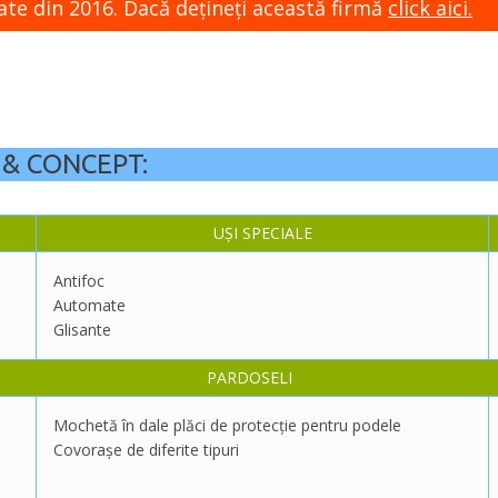
ate din 2016. Dacă dețineți această firmă
click aici.
 & CONCEPT:
UȘI SPECIALE
Antifoc
Automate
Glisante
PARDOSELI
Mochetă în dale plăci de protecție pentru podele
Covorașe de diferite tipuri