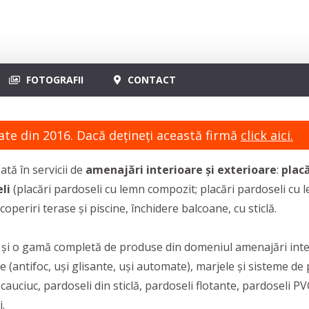
FOTOGRAFII
CONTACT
ate din 2016. Dacă dețineți această firmă
click aici.
ată în servicii de
amenajări interioare și exterioare
:
plac
li
(placări pardoseli cu lemn compozit; placări pardoseli cu le
coperiri terase și piscine, închidere balcoane, cu sticlă.
r și o gamă completă de produse din domeniul amenajări inter
e (antifoc, uși glisante, uși automate), marjele și sisteme de 
auciuc, pardoseli din sticlă, pardoseli flotante, pardoseli PV
.