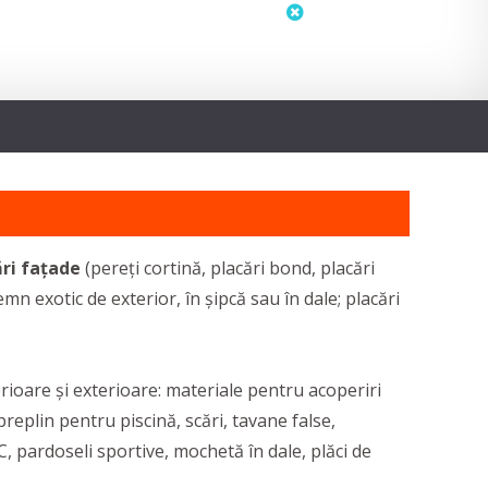
status
neactualizat
ări fațade
(pereți cortină, placări bond, placări
mn exotic de exterior, în șipcă sau în dale; placări
ioare și exterioare: materiale pentru acoperiri
preplin pentru piscină, scări, tavane false,
C, pardoseli sportive, mochetă în dale, plăci de