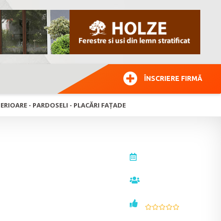
ÎNSCRIERE FIRMĂ
ERIOARE - PARDOSELI - PLACĂRI FAȚADE
actualizat la
26.02.2016
vizualizări
e -
11605
voturi
0