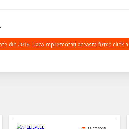
L
zate din 2016. Dacă reprezentaţi această firmă
click ai
25.07.2025