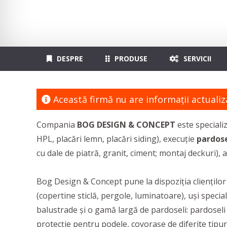
DESPRE
PRODUSE
SERVICII
Această firmă nu are informaţii actualiz
Compania
BOG DESIGN & CONCEPT
este specializ
HPL, placări lemn, placări siding), execuție
pardose
cu dale de piatră, granit, ciment; montaj deckuri), a
Bog Design & Concept pune la dispoziția cliențilo
(copertine sticlă, pergole, luminatoare), uși special
balustrade și o gamă largă de pardoseli: pardoseli c
protecție pentru podele, covorașe de diferite tipuri