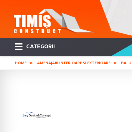
CATEGORII
HOME
AMENAJARI INTERIOARE SI EXTERIOARE
BALU
BOG DESIGN & CONCEPT
Pardoseli - Placări fa