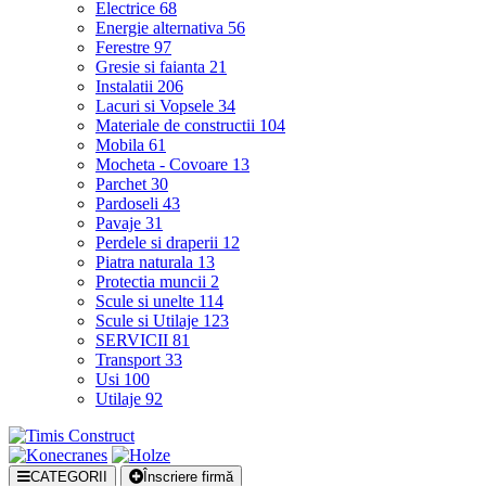
Electrice
68
Energie alternativa
56
Ferestre
97
Gresie si faianta
21
Instalatii
206
Lacuri si Vopsele
34
Materiale de constructii
104
Mobila
61
Mocheta - Covoare
13
Parchet
30
Pardoseli
43
Pavaje
31
Perdele si draperii
12
Piatra naturala
13
Protectia muncii
2
Scule si unelte
114
Scule si Utilaje
123
SERVICII
81
Transport
33
Usi
100
Utilaje
92
CATEGORII
Înscriere firmă