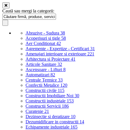
Caută sau mergi la categorii:
Abrazive - Sudura
38
Acoperisuri si tigle
58
Aer Conditionat
42
Agremente - Expertize - Certificari
31
Amenajari interioare si exterioare
221
Arhitectura si Proiectare
41
Articole Sanitare
32
Ascensoare - Lifturi
8
Automatizari
82
Centrale Termice
33
Confectii Metalice
120
Constructii civile
115
Constructii Imobiliare Noi
30
Constructii industriale
153
Constructii Servicii
186
Curatenie
21
Dezinsectie si deratizare
10
Dezumidificare in constructii
14
Echipamente industriale
165