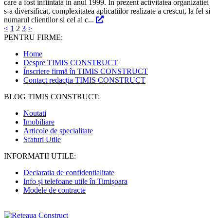
care a fost infiintata in anul 1999. In prezent activitatea organizatiei
s-a diversificat, complexitatea aplicatiilor realizate a crescut, la fel si
numarul clientilor si cel al c...
<
1
2
3
>
PENTRU FIRME:
Home
Despre TIMIS CONSTRUCT
Înscriere firmă în TIMIS CONSTRUCT
Contact redacția TIMIS CONSTRUCT
BLOG TIMIS CONSTRUCT:
Noutati
Imobiliare
Articole de specialitate
Sfaturi Utile
INFORMATII UTILE:
Declaratia de confidentialitate
Info și telefoane utile în Timișoara
Modele de contracte