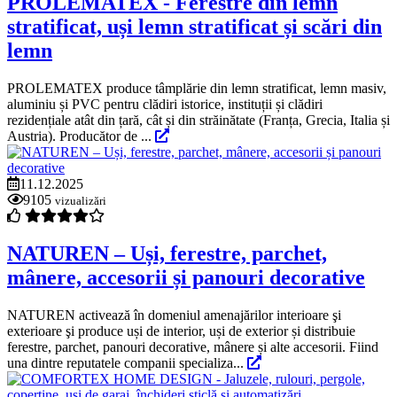
PROLEMATEX - Ferestre din lemn
stratificat, uși lemn stratificat și scări din
lemn
PROLEMATEX produce tâmplărie din lemn stratificat, lemn masiv,
aluminiu și PVC pentru clădiri istorice, instituții și clădiri
rezidențiale atât din țară, cât și din străinătate (Franța, Grecia, Italia și
Austria). Producător de ...
11.12.2025
9105
vizualizări
NATUREN – Uși, ferestre, parchet,
mânere, accesorii și panouri decorative
NATUREN activează în domeniul amenajărilor interioare şi
exterioare şi produce uși de interior, uși de exterior și distribuie
ferestre, parchet, panouri decorative, mânere și alte accesorii. Fiind
una dintre reputatele companii specializa...