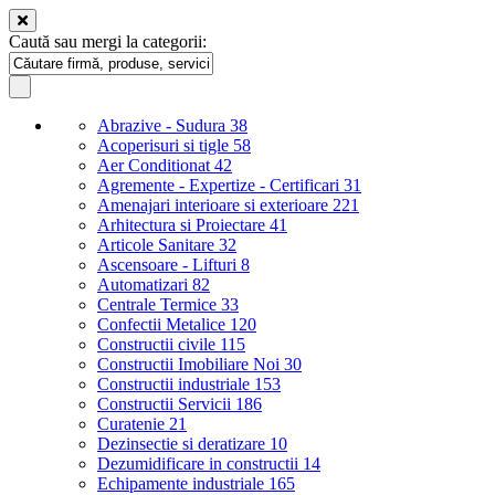
Caută sau mergi la categorii:
Abrazive - Sudura
38
Acoperisuri si tigle
58
Aer Conditionat
42
Agremente - Expertize - Certificari
31
Amenajari interioare si exterioare
221
Arhitectura si Proiectare
41
Articole Sanitare
32
Ascensoare - Lifturi
8
Automatizari
82
Centrale Termice
33
Confectii Metalice
120
Constructii civile
115
Constructii Imobiliare Noi
30
Constructii industriale
153
Constructii Servicii
186
Curatenie
21
Dezinsectie si deratizare
10
Dezumidificare in constructii
14
Echipamente industriale
165