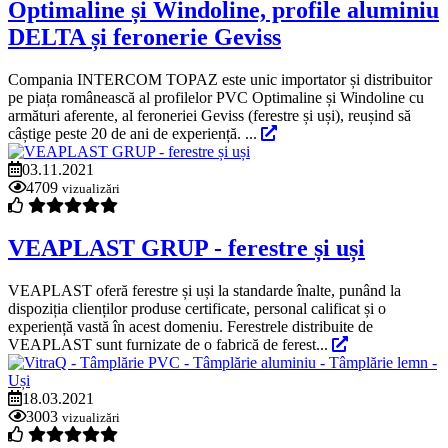
Optimaline și Windoline, profile aluminiu
DELTA și feronerie Geviss
Compania INTERCOM TOPAZ este unic importator și distribuitor
pe piața românească al profilelor PVC Optimaline și Windoline cu
armături aferente, al feroneriei Geviss (ferestre și uși), reușind să
câștige peste 20 de ani de experiență. ...
03.11.2021
4709
vizualizări
VEAPLAST GRUP - ferestre și uși
VEAPLAST oferă ferestre și uși la standarde înalte, punând la
dispoziția clienților produse certificate, personal calificat și o
experiență vastă în acest domeniu. Ferestrele distribuite de
VEAPLAST sunt furnizate de o fabrică de ferest...
18.03.2021
3003
vizualizări