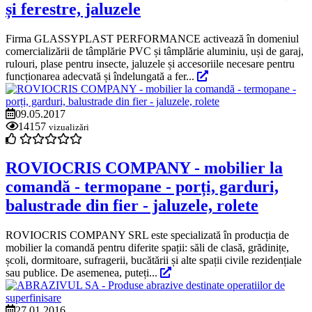
și ferestre, jaluzele
Firma GLASSYPLAST PERFORMANCE activează în domeniul
comercializării de tâmplărie PVC și tâmplărie aluminiu, uși de garaj,
rulouri, plase pentru insecte, jaluzele și accesoriile necesare pentru
funcționarea adecvată și îndelungată a fer...
09.05.2017
14157
vizualizări
ROVIOCRIS COMPANY - mobilier la
comandă - termopane - porți, garduri,
balustrade din fier - jaluzele, rolete
ROVIOCRIS COMPANY SRL este specializată în producția de
mobilier la comandă pentru diferite spații: săli de clasă, grădinițe,
școli, dormitoare, sufragerii, bucătării și alte spații civile rezidențiale
sau publice. De asemenea, puteți...
27.01.2016