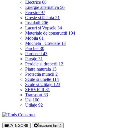
Electrice
68
Energie alternativa
56
Ferestre
97
Gresie si faianta
21
Instalatii
206
Lacuri si Vopsele
34
Materiale de constructii
104
Mobila
61
Mocheta - Covoare
13
Parchet
30
Pardoseli
43
Pavaje
31
Perdele si draperii
12
Piatra naturala
13
Protectia muncii
2
Scule si unelte
114
Scule si Utilaje
123
SERVICII
81
Transport
33
Usi
100
Utilaje
92
CATEGORII
Înscriere firmă