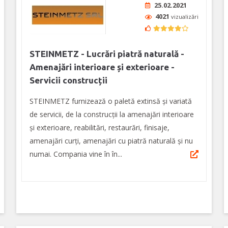
25.02.2021
4021
vizualizări
STEINMETZ - Lucrări piatră naturală -
Amenajări interioare și exterioare -
Servicii construcții
STEINMETZ furnizează o paletă extinsă și variată
de servicii, de la construcții la amenajări interioare
și exterioare, reabilitări, restaurări, finisaje,
amenajări curți, amenajări cu piatră naturală și nu
numai. Compania vine în în...