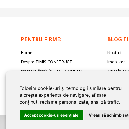
PENTRU FIRME:
BLOG T
Home
Noutati
Despre TIMIS CONSTRUCT
Imobiliare
Înscriere firmă în TIMIS CONSTRUCT
Articole de 
Contact redacția TIMIS CONSTRUCT
Sfaturi Utile
Folosim cookie-uri și tehnologii similare pentru
a crește experiența de navigare, afișare
conținut, reclame personalizate, analiză trafic.
Accept cookie-uri esenţiale
Vreau să schimb setă