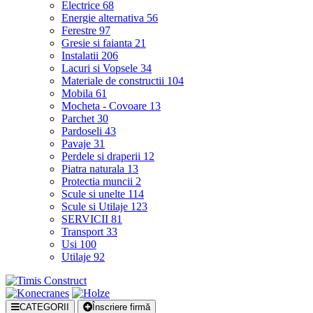
Electrice
68
Energie alternativa
56
Ferestre
97
Gresie si faianta
21
Instalatii
206
Lacuri si Vopsele
34
Materiale de constructii
104
Mobila
61
Mocheta - Covoare
13
Parchet
30
Pardoseli
43
Pavaje
31
Perdele si draperii
12
Piatra naturala
13
Protectia muncii
2
Scule si unelte
114
Scule si Utilaje
123
SERVICII
81
Transport
33
Usi
100
Utilaje
92
CATEGORII
Înscriere firmă