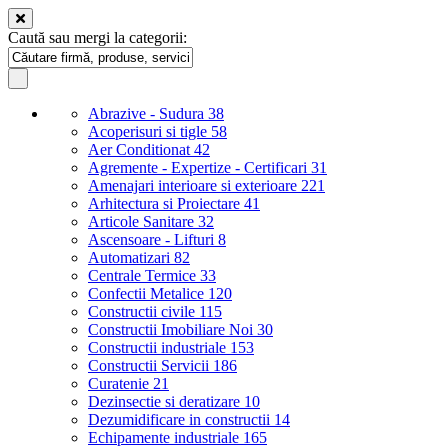
Caută sau mergi la categorii:
Abrazive - Sudura
38
Acoperisuri si tigle
58
Aer Conditionat
42
Agremente - Expertize - Certificari
31
Amenajari interioare si exterioare
221
Arhitectura si Proiectare
41
Articole Sanitare
32
Ascensoare - Lifturi
8
Automatizari
82
Centrale Termice
33
Confectii Metalice
120
Constructii civile
115
Constructii Imobiliare Noi
30
Constructii industriale
153
Constructii Servicii
186
Curatenie
21
Dezinsectie si deratizare
10
Dezumidificare in constructii
14
Echipamente industriale
165