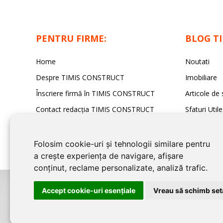
PENTRU FIRME:
BLOG T
Home
Noutati
Despre TIMIS CONSTRUCT
Imobiliare
Înscriere firmă în TIMIS CONSTRUCT
Articole de 
Contact redacția TIMIS CONSTRUCT
Sfaturi Utile
Folosim cookie-uri și tehnologii similare pentru
a crește experiența de navigare, afișare
conținut, reclame personalizate, analiză trafic.
Accept cookie-uri esenţiale
Vreau să schimb setă
©2026
TIMIS CONSTRUCT
este un serviciu de promovare online pentru 