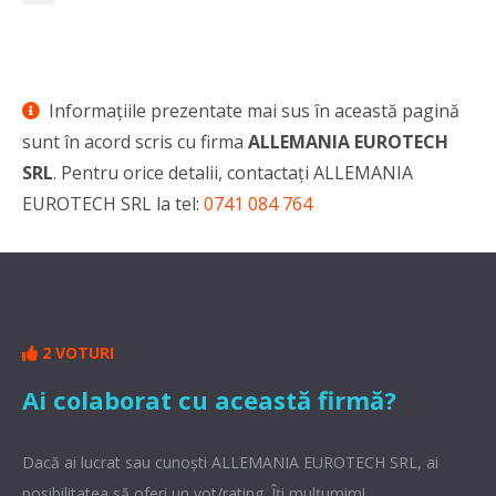
Informaţiile prezentate mai sus în această pagină
sunt în acord scris cu firma
ALLEMANIA EUROTECH
SRL
. Pentru orice detalii, contactaţi ALLEMANIA
EUROTECH SRL la tel:
0741 084 764
2 VOTURI
Ai colaborat cu această firmă?
Dacă ai lucrat sau cunoşti ALLEMANIA EUROTECH SRL, ai
posibilitatea să oferi un vot/rating. Îți mulțumim!