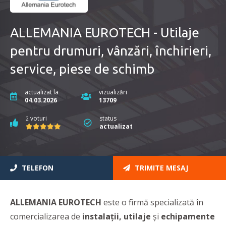
ALLEMANIA EUROTECH - Utilaje
pentru drumuri, vânzări, închirieri,
service, piese de schimb
actualizat la
vizualizări
04.03.2026
13709
voturi
status
2
actualizat
TELEFON
TRIMITE MESAJ
ALLEMANIA EUROTECH
este o firmă specializată în
comercializarea de
instalații, utilaje
și
echipamente