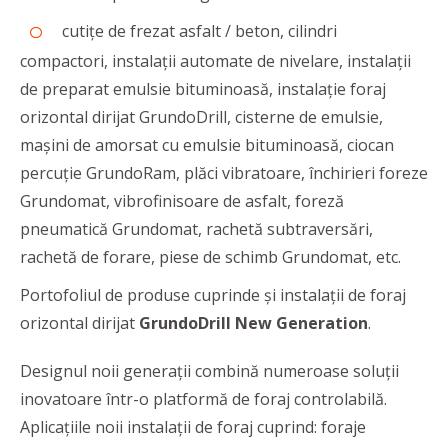
cutițe de frezat asfalt / beton, cilindri
compactori, instalații automate de nivelare, instalații
de preparat emulsie bituminoasă, instalație foraj
orizontal dirijat GrundoDrill, cisterne de emulsie,
mașini de amorsat cu emulsie bituminoasă, ciocan
percuție GrundoRam, plăci vibratoare, închirieri foreze
Grundomat, vibrofinisoare de asfalt, foreză
pneumatică Grundomat, rachetă subtraversări,
rachetă de forare, piese de schimb Grundomat, etc.
Portofoliul de produse cuprinde şi instalaţii de foraj
orizontal dirijat
GrundoDrill New Generation
.
Designul noii generații combină numeroase soluții
inovatoare într-o platformă de foraj controlabilă.
Aplicaţiile noii instalaţii de foraj cuprind: foraje