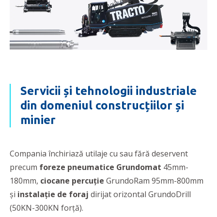
Servicii și tehnologii industriale
din domeniul construcțiilor și
minier
Compania închiriază utilaje cu sau fără deservent
precum
f
oreze pneumatice Grundomat
45mm-
180mm,
ciocane percuție
GrundoRam 95mm-800mm
și
instalație de foraj
dirijat orizontal GrundoDrill
(50KN-300KN forţă).