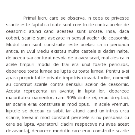
Primul lucru care se observa, in ceea ce priveste
scarile este faptul ca toate sunt construite contra acelor de
ceasornic atunci cand acestea sunt urcate. Insa, daca
cobori, scarile sunt asezate in sensul acelor de ceasornic.
Modul cum sunt construite este acelasi ca in perioada
antica. In Evul Mediu existau multe castele si cladiri inalte,
de aceea s-a conturat nevoia de a avea scari, mai ales ca in
acele timpuri modul de trai era unul foarte periculos,
deoarece toata lumea se lupta cu toata lumea. Pentru a-si
apara proprietatile private impotriva invadatorilor, oamenii
au construit scarile contra sensului acelor de ceasornic.
Acesta reprezenta un avantaj in lupta lor, deoarece
majoritatea oamenilor, cam 90% dintre ei, erau dreptaci,
iar scarile erau construite in mod opus. In acele vremuri,
luptele se duceau cu sabii, iar atunci cand un intrus urca
scarile, lovea in mod constant peretele si nu persoana cu
care se lupta. Aparatorul cladirii respective nu avea acest
dezavantaj, deoarece modul in care erau construite scarile