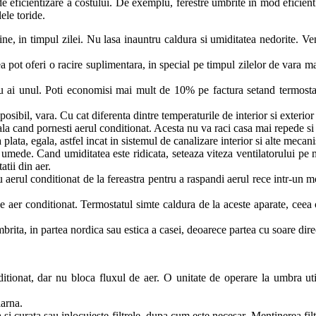
 eficientizare a costului. De exemplu, ferestre umbrite in mod eficient la
lele toride.
ne, in timpul zilei. Nu lasa inauntru caldura si umiditatea nedorite. Ven
ea pot oferi o racire suplimentara, in special pe timpul zilelor de vara m
u ai unul. Poti economisi mai mult de 10% pe factura setand termostat
osibil, vara. Cu cat diferenta dintre temperaturile de interior si exterior
a cand pornesti aerul conditionat. Acesta nu va raci casa mai repede si ar
plata, egala, astfel incat in sistemul de canalizare interior si alte mecan
te umede. Cand umiditatea este ridicata, seteaza viteza ventilatorului p
tii din aer.
 cu aerul conditionat de la fereastra pentru a raspandi aerul rece intr-un
 aer conditionat. Termostatul simte caldura de la aceste aparate, ceea
brita, in partea nordica sau estica a casei, deoarece partea cu soare dire
ditionat, dar nu bloca fluxul de aer. O unitate de operare la umbra ut
iarna.
una si curata sau inlocuieste filtrele, dupa cum este necesar. Mentinerea f