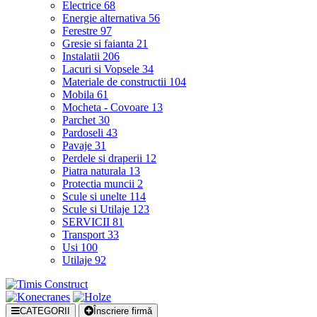
Electrice
68
Energie alternativa
56
Ferestre
97
Gresie si faianta
21
Instalatii
206
Lacuri si Vopsele
34
Materiale de constructii
104
Mobila
61
Mocheta - Covoare
13
Parchet
30
Pardoseli
43
Pavaje
31
Perdele si draperii
12
Piatra naturala
13
Protectia muncii
2
Scule si unelte
114
Scule si Utilaje
123
SERVICII
81
Transport
33
Usi
100
Utilaje
92
CATEGORII
Înscriere firmă