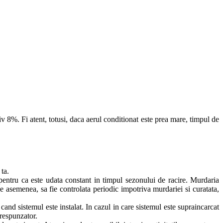
 8%. Fi atent, totusi, daca aerul conditionat este prea mare, timpul de
ta.
 pentru ca este udata constant in timpul sezonului de racire. Murdaria
e asemenea, sa fie controlata periodic impotriva murdariei si curatata,
 cand sistemul este instalat. In cazul in care sistemul este supraincarcat
orespunzator.