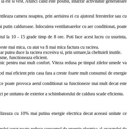
 est si vest. Atunci cand este posibil, intarzie activitatile generatoare
tileaza camera noaptea, prin aerisirea ei cu ajutorul ferestrelor sau cu
ai putin calduroase. Inlocuirea ventilatoarelor cu aer conditionat, poate
ul la 10 - 15 grade timp de 8 ore. Poti face acest lucru cu usurinta,
 este mai mica, cu atat va fi mai mica factura cu racirea.
 putea duce la racirea excesiva si, prin urmare,la cheltuieli inutile.
isme, functioneaza eficient.
e mic pentru mai mult confort. Viteza redusa pe timpul zilelor umede va
 mod mai eficient prin casa fara a creste foarte mult consumul de energie
 ce poate provoca aerul conditionat sa functioneze mai mult decat este
ct pe unitatea de exterior a schimbatorului de caldura scade eficienta.
ilizeaza cu 10% mai putina energie electrica decat aceeasi unitate ce
iltrului curat poate reduce consumul de energie electrica al aparatului de