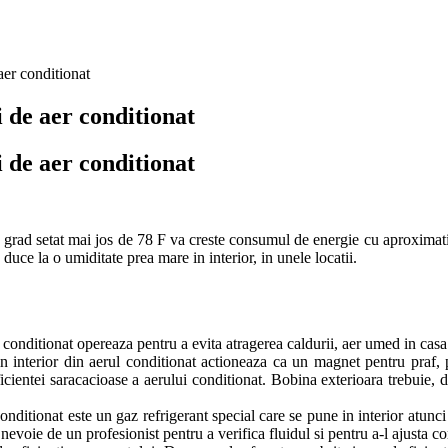
aer conditionat
i de aer conditionat
i de aer conditionat
 grad setat mai jos de 78 F va creste consumul de energie cu aproximativ
duce la o umiditate prea mare in interior, in unele locatii.
l conditionat opereaza pentru a evita atragerea caldurii, aer umed in casa 
din interior din aerul conditionat actioneaza ca un magnet pentru praf,
ientei saracacioase a aerului conditionat. Bobina exterioara trebuie, d
conditionat este un gaz refrigerant special care se pune in interior atunci
nevoie de un profesionist pentru a verifica fluidul si pentru a-l ajusta c