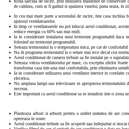
Reda sarcina de racire, prin utilizarea masurilor de conservare de
de caldura, cum ar fi gatitul si spalarea vaselor, pana seara, in zi
In cea mai mare parte a sezonului de racire, tine casa inchisa bi
ajutorul ventilatoarelor.
In timp ce ventilatoarele nu pot inlocui aerul conditionat, acest
reduce energia cu 60% sau mai mult.
Ia in considerare instalarea unui termostat programabil daca n
folosind un termostat programabil.
Seteaza termostatul la o temperatura mica, pe cat de confortabil p
Nu iti programa termostatul la o setare mai rece decat cea normal
Aerul conditionat de camera trebuie sa fie instalat pe o suprafata 
Seteaza viteza ventilatorului pe mare, cu exceptia zilelor foar
transforma casa intr-una mai confortabila, prin eliminarea umidita
Ia in considerare utilizarea unui ventilator interior in corelatie
electrica.
Nu amplasa lampi sau televizoare in apropierea termostatului de
necesar.
Este important ca aerul conditionat sa se instaleze intr-o zona um
Planteaza arbori si arbusti pentru a umbri unitatea de aer con
opereaza in soare.
Aerul conditionat trebuie sa fie acoperit sau indepartat si stocat 
Verifica filtrul de aer al unitatii de aer conditionat o data pe l