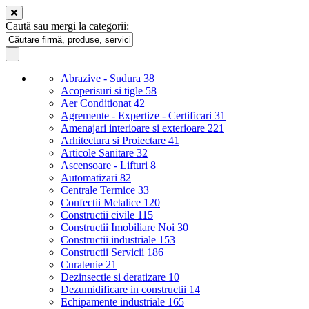
Caută sau mergi la categorii:
Abrazive - Sudura
38
Acoperisuri si tigle
58
Aer Conditionat
42
Agremente - Expertize - Certificari
31
Amenajari interioare si exterioare
221
Arhitectura si Proiectare
41
Articole Sanitare
32
Ascensoare - Lifturi
8
Automatizari
82
Centrale Termice
33
Confectii Metalice
120
Constructii civile
115
Constructii Imobiliare Noi
30
Constructii industriale
153
Constructii Servicii
186
Curatenie
21
Dezinsectie si deratizare
10
Dezumidificare in constructii
14
Echipamente industriale
165