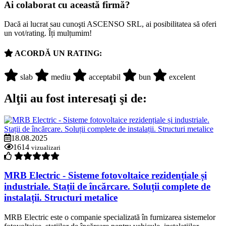
Ai colaborat cu această firmă?
Dacă ai lucrat sau cunoşti ASCENSO SRL, ai posibilitatea să oferi
un vot/rating. Îți mulțumim!
ACORDĂ UN RATING:
slab
mediu
acceptabil
bun
excelent
Alţii au fost interesaţi şi de:
18.08.2025
1614
vizualizari
MRB Electric - Sisteme fotovoltaice rezidențiale și
industriale. Stații de încărcare. Soluții complete de
instalații. Structuri metalice
MRB Electric este o companie specializată în furnizarea sistemelor