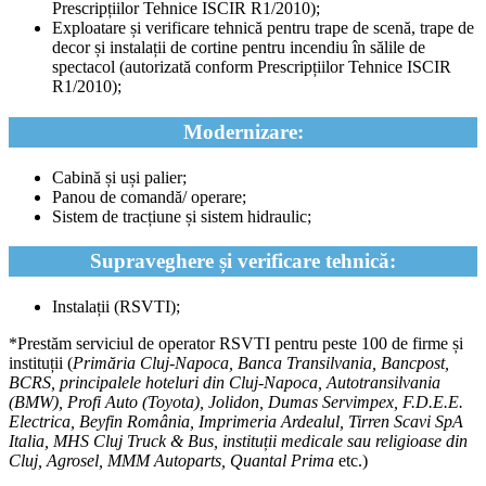
Prescripțiilor Tehnice ISCIR R1/2010);
Exploatare și verificare tehnică pentru trape de scenă, trape de
decor și instalații de cortine pentru incendiu în sălile de
spectacol (autorizată conform Prescripțiilor Tehnice ISCIR
R1/2010);
Modernizare:
Cabină și uși palier;
Panou de comandă/ operare;
Sistem de tracțiune și sistem hidraulic;
Supraveghere și verificare tehnică:
Instalații (RSVTI);
*Prestăm serviciul de operator RSVTI pentru peste 100 de firme și
instituții (
Primăria Cluj-Napoca, Banca Transilvania, Bancpost,
BCRS, principalele hoteluri din Cluj-Napoca, Autotransilvania
(BMW), Profi Auto (Toyota), Jolidon, Dumas Servimpex, F.D.E.E.
Electrica, Beyfin România, Imprimeria Ardealul, Tirren Scavi SpA
Italia, MHS Cluj Truck & Bus, instituții medicale sau religioase din
Cluj, Agrosel, MMM Autoparts, Quantal Prima
etc.)