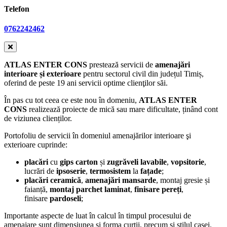
Telefon
0762242462
ATLAS ENTER CONS
prestează servicii de
amenajări
interioare și exterioare
pentru sectorul civil din județul Timiș,
oferind de peste 19 ani servicii optime clienţilor săi.
În pas cu tot ceea ce este nou în domeniu,
ATLAS ENTER
CONS
realizează proiecte de mică sau mare dificultate, ținând cont
de viziunea clienților.
Portofoliu de servicii în domeniul amenajărilor interioare şi
exterioare cuprinde:
placări
cu
gips carton
și
zugrăveli
lavabile
,
vopsitorie
,
lucrări de
ipsoserie
,
termosistem
la
fațade
;
placări
ceramică
,
amenajări mansarde
, montaj gresie și
faianță,
montaj parchet laminat
,
finisare pereți
,
finisare
pardoseli
;
Importante aspecte de luat în calcul în timpul procesului de
amenajare sunt dimensiunea și forma curții, precum și stilul casei.