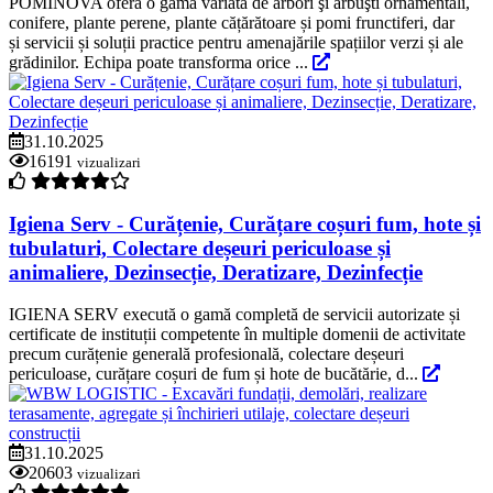
POMINOVA oferă o gamă variată de arbori şi arbuşti ornamentali,
conifere, plante perene, plante cățărătoare și pomi frunctiferi, dar
și servicii și soluții practice pentru amenajările spațiilor verzi și ale
grădinilor. Echipa poate transforma orice ...
31.10.2025
16191
vizualizari
Igiena Serv - Curățenie, Curățare coșuri fum, hote și
tubulaturi, Colectare deșeuri periculoase și
animaliere, Dezinsecție, Deratizare, Dezinfecție
IGIENA SERV execută o gamă completă de servicii autorizate și
certificate de instituții competente în multiple domenii de activitate
precum curățenie generală profesională, colectare deșeuri
periculoase, curățare coșuri de fum și hote de bucătărie, d...
31.10.2025
20603
vizualizari