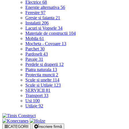
Electrice
68
Energie alternativa
56
Ferestre
97
Gresie si faianta
21
Instalatii
206
Lacuri si Vopsele
34
Materiale de constructii
104
Mobila
61
Mocheta - Covoare
13
Parchet
30
Pardoseli
43
Pavaje
31
Perdele si draperii
12
Piatra naturala
13
Protectia muncii
2
Scule si unelte
114
Scule si Utilaje
123
SERVICII
81
Transport
33
Usi
100
Utilaje
92
CATEGORII
Înscriere firmă