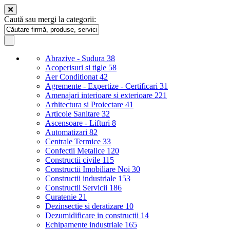
Caută sau mergi la categorii:
Abrazive - Sudura
38
Acoperisuri si tigle
58
Aer Conditionat
42
Agremente - Expertize - Certificari
31
Amenajari interioare si exterioare
221
Arhitectura si Proiectare
41
Articole Sanitare
32
Ascensoare - Lifturi
8
Automatizari
82
Centrale Termice
33
Confectii Metalice
120
Constructii civile
115
Constructii Imobiliare Noi
30
Constructii industriale
153
Constructii Servicii
186
Curatenie
21
Dezinsectie si deratizare
10
Dezumidificare in constructii
14
Echipamente industriale
165