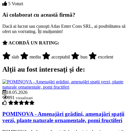
5 Voturi
Ai colaborat cu această firmă?
Dacă ai lucrat sau cunoşti Atlas Enter Cons SRL, ai posibilitatea să
oferi un vot/rating. Îți mulțumim!
ACORDĂ UN RATING:
slab
mediu
acceptabil
bun
excelent
Alţii au fost interesaţi şi de:
18.05.2026
891
vizualizari
POMINOVA - Amenajări grădini, amenajări spaţii
verzi, plante naturale ornamentale, pomi fructiferi