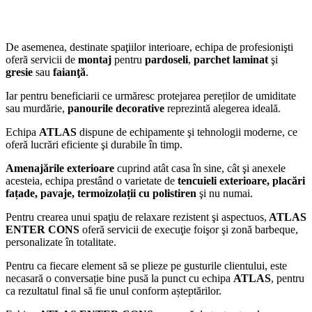
De asemenea, destinate spaţiilor interioare, echipa de profesionişti
oferă servicii de
montaj
pentru
pardoseli
,
parchet laminat
şi
gresie
sau
faianţă
.
Iar pentru beneficiarii ce urmăresc protejarea pereților de umiditate
sau murdărie,
panourile decorative
reprezintă alegerea ideală.
Echipa
ATLAS
dispune de echipamente şi tehnologii moderne, ce
oferă lucrări eficiente şi durabile în timp.
Amenajările exterioare
cuprind atât casa în sine, cât şi anexele
acesteia, echipa prestând o varietate de
tencuieli exterioare, placări
fațade, pavaje, termoizolații cu polistiren
şi nu numai.
Pentru crearea unui spaţiu de relaxare rezistent şi aspectuos,
ATLAS
ENTER CONS
oferă servicii de execuţie foişor şi zonă barbeque,
personalizate în totalitate.
Pentru ca fiecare element să se plieze pe gusturile clientului, este
necasară o conversație bine pusă la punct cu echipa
ATLAS
, pentru
ca rezultatul final să fie unul conform așteptărilor.