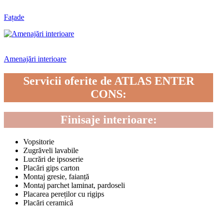
Fațade
Amenajări interioare
Servicii oferite de ATLAS ENTER
CONS:
Finisaje interioare:
Vopsitorie
Zugrăveli lavabile
Lucrări de ipsoserie
Placări gips carton
Montaj gresie, faianță
Montaj parchet laminat, pardoseli
Placarea pereților cu rigips
Placări ceramică