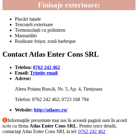
Finisaje exterioare:
Placări fațade
Tencuieli exterioare
Termoizolații cu polistiren
Mansardări
Realizare foișor, zonă barbeque
Contact Atlas Enter Cons SRL
Telefon:
0762 242 462
Email:
Trimite email
Adrese:
Aleea Poiana Ruscăi, Nr. 5, Ap. 4, Timișoara
Telefon: 0762 242 462; 0723 168 794
Website:
http://atlasec.ro/
Informaţiile prezentate mai sus în această pagină sunt în acord
scris cu firma
Atlas Enter Cons SRL
. Pentru orice detalii,
contactaţi Atlas Enter Cons SRL la tel:
0762 242 462