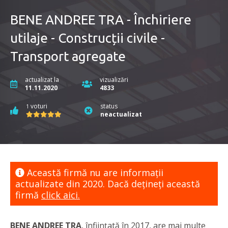
BENE ANDREE TRA - Închiriere
utilaje - Construcții civile -
Transport agregate
actualizat la
vizualizări
11.11.2020
4833
voturi
status
1
neactualizat
Această firmă nu are informaţii
actualizate din 2020. Dacă dețineți această
firmă
click aici.
BENE ANDREE TRA
, înființată în 2017, are mai multe