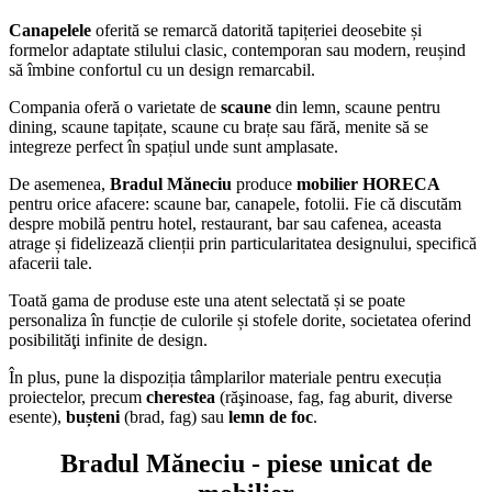
Canapelele
oferită se remarcă datorită tapițeriei deosebite și
formelor adaptate stilului clasic, contemporan sau modern, reușind
să îmbine confortul cu un design remarcabil.
Compania oferă o varietate de
scaune
din lemn, scaune pentru
dining, scaune tapițate, scaune cu brațe sau fără, menite să se
integreze perfect în spațiul unde sunt amplasate.
De asemenea,
Bradul Măneciu
produce
mobilier HORECA
pentru orice afacere: scaune bar, canapele, fotolii. Fie că discutăm
despre mobilă pentru hotel, restaurant, bar sau cafenea, aceasta
atrage și fidelizează clienții prin particularitatea designului, specifică
afacerii tale.
Toată gama de produse este una atent selectată și se poate
personaliza în funcție de culorile și stofele dorite, societatea oferind
posibilităţi infinite de design.
În plus, pune la dispoziția tâmplarilor materiale pentru execuția
proiectelor, precum
cherestea
(răşinoase, fag, fag aburit, diverse
esente),
bușteni
(brad, fag) sau
lemn de foc
.
Bradul Măneciu
- piese unicat de