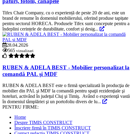
paturi, fotolii, canapele
Tifex Chair Company, cu o experiență de peste 20 de ani, este un
brand de renume în domeniul mobilierului, oferind produse tapițate
pentru sectorul HORECA. Produsele Tifex sunt concepute pentru a
îndeplini cerințele de durabilitate, confort și desig...
28.04.2026
565
vizualizari
RUBEN & ADELA BEST - Mobilier personalizat la
comandă PAL şi MDF
RUBEN & ADELA BEST este o firmă specializată în producţia de
mobilier din PAL şi MDF la comandă pentru spaţii rezidenţiale şi
hoteluri, activând în judeţul Cluj şi Timiş. Având o experienţă vastă
în domeniul tâmplăriei şi un portofoliu divers de lu...
PENTRU FIRME:
Home
Despre TIMIS CONSTRUCT
Înscriere firmă în TIMIS CONSTRUCT
Contact redacția TIMIS CONSTRUCT