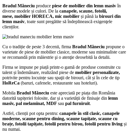
Bradul Măneciu
produce
piese de
mobilier din lemn masiv
în
diverse modele și culori. De la
canapele, scaune, fotolii,
mese,
mobilier HORECA,
mic mobilier
și până la
birouri din
lemn masiv
, toate sunt pregătite să îndeplinească exigenţele
clienților.
Cu o tradiție de peste 3 decenii, firma
Bradul Măneciu
propune o
varietate de piese de mobilier clasice, moderne sau minimaliste care
se recomandă prin măiestrie şi o atenţie deosebită la detalii.
Firma se impune pe piață printr-o gamă de produse construite cu
talent și îndemânare, realizând piese de
mobilier personalizate,
potrivite pentru locuințe sau spaţii de birouri, cât și în cele de tip
HoReCa
(baruri, cafenele, restaurante sau hoteluri).
Mobila
Bradul Măneciu
este apreciată pe piața din România
datorită tapițeriei folosite, dar și a varietății de finisaje din
lemn
masiv, pal melaminat, MDF
sau
pal furniruit
.
Astfel, clienții pot opta pentru:
canapele în stil clasic, canapele
moderne, scaune pentru dining, scaune tapițate, scaune cu
brațe, fotolii tapițate, fotolii pentru birou, fotolii pentru living
și
nu numai.