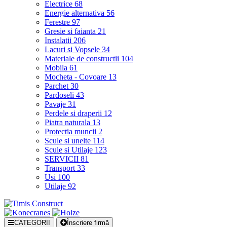
Electrice
68
Energie alternativa
56
Ferestre
97
Gresie si faianta
21
Instalatii
206
Lacuri si Vopsele
34
Materiale de constructii
104
Mobila
61
Mocheta - Covoare
13
Parchet
30
Pardoseli
43
Pavaje
31
Perdele si draperii
12
Piatra naturala
13
Protectia muncii
2
Scule si unelte
114
Scule si Utilaje
123
SERVICII
81
Transport
33
Usi
100
Utilaje
92
CATEGORII
Înscriere firmă