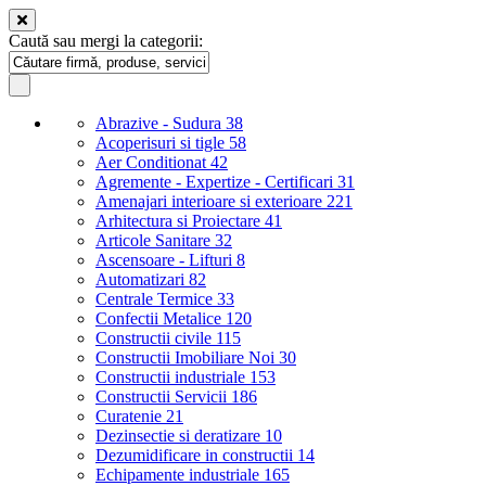
Caută sau mergi la categorii:
Abrazive - Sudura
38
Acoperisuri si tigle
58
Aer Conditionat
42
Agremente - Expertize - Certificari
31
Amenajari interioare si exterioare
221
Arhitectura si Proiectare
41
Articole Sanitare
32
Ascensoare - Lifturi
8
Automatizari
82
Centrale Termice
33
Confectii Metalice
120
Constructii civile
115
Constructii Imobiliare Noi
30
Constructii industriale
153
Constructii Servicii
186
Curatenie
21
Dezinsectie si deratizare
10
Dezumidificare in constructii
14
Echipamente industriale
165