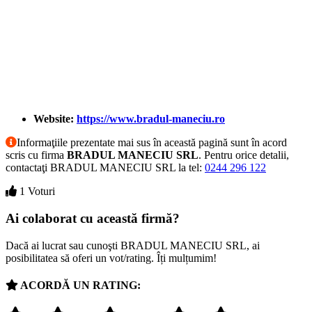
Website:
https://www.bradul-maneciu.ro
Informaţiile prezentate mai sus în această pagină sunt în acord
scris cu firma
BRADUL MANECIU SRL
. Pentru orice detalii,
contactaţi BRADUL MANECIU SRL la tel:
0244 296 122
1 Voturi
Ai colaborat cu această firmă?
Dacă ai lucrat sau cunoşti BRADUL MANECIU SRL, ai
posibilitatea să oferi un vot/rating. Îți mulțumim!
ACORDĂ UN RATING: