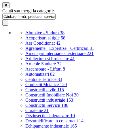
Caută sau mergi la categorii:
Abrazive - Sudura
38
Acoperisuri si tigle
58
Aer Conditionat
42
Agremente - Expertize - Certificari
31
Amenajari interioare si exterioare
221
Arhitectura si Proiectare
41
Articole Sanitare
32
Ascensoare - Lifturi
8
Automatizari
82
Centrale Termice
33
Confectii Metalice
120
Constructii civile
115
Constructii Imobiliare Noi
30
Constructii industriale
153
Constructii Servicii
186
Curatenie
21
Dezinsectie si deratizare
10
Dezumidificare in constructii
14
Echipamente industriale
165