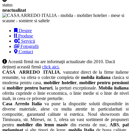
status
neactualizat
Despre
Produse
Servicii
Fotografii
Contact
Această firmă nu are informaţii actualizate din 2010. Dacă
dețineți această firmă
click aici.
CASA ARREDO ITALIA
, vanzator direct de la firme italiene
renumite, va ofera o colectie completa de
mobila italiana
clasica si
moderna pentru casa,
mobilier hotelier
,
mobilier pentru pensiuni
si
mobilier pentru baruri
, la preturi exceptionale.
Mobila italiana
oferita cuprinde o linie economica, o linie medie si o linie de nivel
inalt, in ceea ce priveste preturile.
Casa Arredo Italia
va pune la dispozitie solutii disponibile in
diverse materiale, alese cu multa atentie in particularitati si
compozitie, garantand calitate si estetica. Noul showroom din
Timisoara, str. Miresei, nr. 1, ofera un vast sortiment de propuneri
pentru
mobilier din lemn masiv
din esenta de nuc,
ABS
,
pal
melaminat
si alte tipuri de lemn,
mobila Italia
de buna calitate,