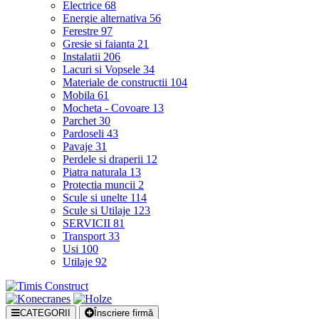
Electrice
68
Energie alternativa
56
Ferestre
97
Gresie si faianta
21
Instalatii
206
Lacuri si Vopsele
34
Materiale de constructii
104
Mobila
61
Mocheta - Covoare
13
Parchet
30
Pardoseli
43
Pavaje
31
Perdele si draperii
12
Piatra naturala
13
Protectia muncii
2
Scule si unelte
114
Scule si Utilaje
123
SERVICII
81
Transport
33
Usi
100
Utilaje
92
CATEGORII
Înscriere firmă