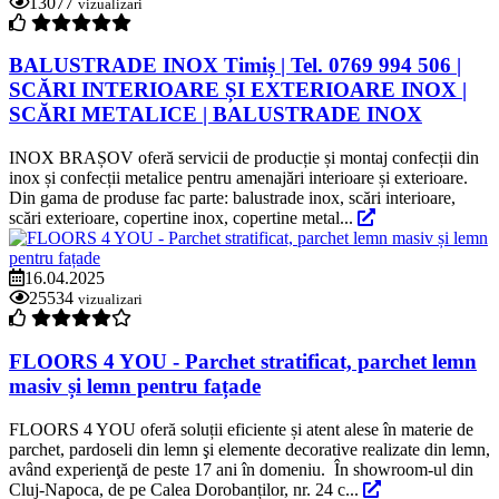
13077
vizualizari
BALUSTRADE INOX Timiș | Tel. 0769 994 506 |
SCĂRI INTERIOARE ȘI EXTERIOARE INOX |
SCĂRI METALICE | BALUSTRADE INOX
INOX BRAȘOV oferă servicii de producție și montaj confecții din
inox și confecții metalice pentru amenajări interioare și exterioare.
Din gama de produse fac parte: balustrade inox, scări interioare,
scări exterioare, copertine inox, copertine metal...
16.04.2025
25534
vizualizari
FLOORS 4 YOU - Parchet stratificat, parchet lemn
masiv și lemn pentru fațade
FLOORS 4 YOU oferă soluții eficiente și atent alese în materie de
parchet, pardoseli din lemn şi elemente decorative realizate din lemn,
având experienţă de peste 17 ani în domeniu. În showroom-ul din
Cluj-Napoca, de pe Calea Dorobanților, nr. 24 c...