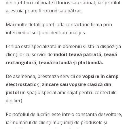
din oțel. Inox-ul poate fi lucios sau satinat, iar profilul
acestuia poate fi rotund sau pătrat.
Mai multe detalii puteți afla contactând firma prin
intermediul secțiunii dedicate mai jos.
Echipa este specializată în domeniu și stă la dispoziția
clienților cu servicii de
îndoit țeavă pătrată, țeavă
rectangulară, țeavă rotundă și platbandă.
De asemenea, prestează servicii de
vopsire în câmp
electrostatic
și
zincare sau vopsire clasică din
pistol
(în spațiu special amenajat pentru confecțiile
din fier).
Portofoliul de lucrări este într-o constantă dezvoltare,
iar numărul de clienți mulțumiți de produsele și