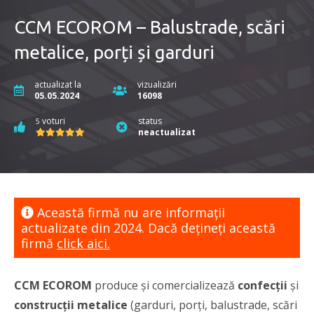
CCM ECOROM – Balustrade, scări
metalice, porți și garduri
actualizat la
vizualizări
05.05.2024
16098
voturi
status
5
neactualizat
Această firmă nu are informaţii
actualizate din 2024. Dacă dețineți această
firmă
click aici.
CCM ECOROM
produce și comercializează
confecții
și
construcții metalice
(garduri, porți, balustrade, scări