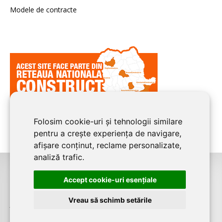
Modele de contracte
Folosim cookie-uri și tehnologii similare
pentru a crește experiența de navigare,
afișare conținut, reclame personalizate,
analiză trafic.
©2026
TIMIS CONSTRUCT
este un serviciu de promovare online pentru
Accept cookie-uri esenţiale
firme. Proiect digital dezvoltat de
LIVE COMMUNICATIONS SRL
,
Vreau să schimb setările
J12/4191/2006, RO19492087