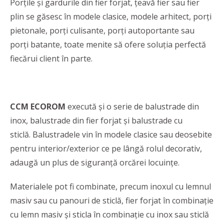
Porțile și gardurile din fier forjat, țeavă fier sau fier
plin se găsesc în modele clasice, modele arhitect, porți
pietonale, porți culisante, porți autoportante sau
porți batante, toate menite să ofere soluția perfectă
fiecărui client în parte.
CCM ECOROM
execută și o serie de balustrade din
inox, balustrade din fier forjat și balustrade cu
sticlă. Balustradele vin în modele clasice sau deosebite
pentru interior/exterior ce pe lângă rolul decorativ,
adaugă un plus de siguranță orcărei locuințe.
Materialele pot fi combinate, precum inoxul cu lemnul
masiv sau cu panouri de sticlă, fier forjat în combinație
cu lemn masiv și sticla în combinație cu inox sau sticlă