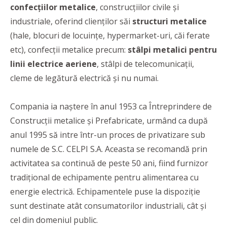
confecțiilor metalice
, construcțiilor civile și
industriale, oferind clienților săi
structuri metalice
(hale, blocuri de locuințe, hypermarket-uri, căi ferate
etc), confecții metalice precum:
stâlpi metalici pentru
linii electrice aeriene
, stâlpi de telecomunicații,
cleme de legătură electrică și nu numai.
Compania ia naștere în anul 1953 ca Întreprindere de
Construcții metalice și Prefabricate, urmând ca după
anul 1995 să intre într-un proces de privatizare sub
numele de S.C. CELPI S.A. Aceasta se recomandă prin
activitatea sa continuă de peste 50 ani, fiind furnizor
tradițional de echipamente pentru alimentarea cu
energie electrică. Echipamentele puse la dispoziție
sunt destinate atât consumatorilor industriali, cât și
cel din domeniul public.