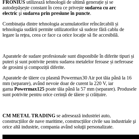
FRONIUS
utilizează tehnologii de ultimă generație și se
autodepășește constant în ceea ce privește
sudarea cu arc
electric
şi
sudarea prin presiune în puncte
.
Combinația dintre tehnologia acumulatorilor reîncărcabili și
tehnologia sudării permite utilizatorilor să sudeze fără cablu de
legare la reţea, ceea ce face ca orice locație să fie accesibilă.
Aparatele de sudare profesionale sunt disponibile în diferite tipuri și
puteri și sunt potrivite pentru sudarea metalelor feroase și neferoase
de grosimi și compoziții diferite.
Aparatele de tăiere cu plasmă Powermax30 Air pot tăia până la 16
mm (separare), având nevoie doar de curent la 220 V, iar
gama
Powermax125
poate tăia până la 57 mm (separare). Produsele
sunt potrivite pentru orice cerință de tăiere și crăițuire.
CM METAL TRADING
se adresează industriei auto,
construcțiilor de nave maritime, construcțiilor civile sau industriale şi
orice altă industrie, compania având soluţii personalizate.