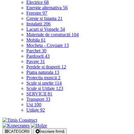
Electrice
68
Energie alternativa
56
Ferestre
97
Gresie si faianta
21
Instalatii
206
Lacuri si Vopsele
34
Materiale de constructii
104
Mobila
61
Mocheta - Covoare
13
Parchet
30
Pardoseli
43
Pavaje
31
Perdele si draperii
12
Piatra naturala
13
Protectia muncii
2
Scule si unelte
114
Scule si Utilaje
123
SERVICII
81
Transport
33
Usi
100
Utilaje
92
CATEGORII
Înscriere firmă