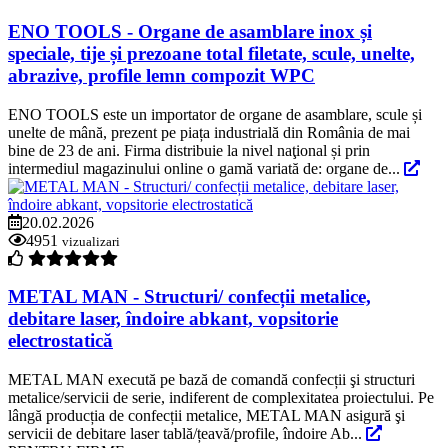
ENO TOOLS - Organe de asamblare inox și
speciale, tije și prezoane total filetate, scule, unelte,
abrazive, profile lemn compozit WPC
ENO TOOLS este un importator de organe de asamblare, scule și
unelte de mână, prezent pe piața industrială din România de mai
bine de 23 de ani. Firma distribuie la nivel naţional și prin
intermediul magazinului online o gamă variată de: organe de...
20.02.2026
4951
vizualizari
METAL MAN - Structuri/ confecții metalice,
debitare laser, îndoire abkant, vopsitorie
electrostatică
METAL MAN execută pe bază de comandă confecții şi structuri
metalice/servicii de serie, indiferent de complexitatea proiectului. Pe
lângă producția de confecții metalice, METAL MAN asigură şi
servicii de debitare laser tablă/țeavă/profile, îndoire Ab...