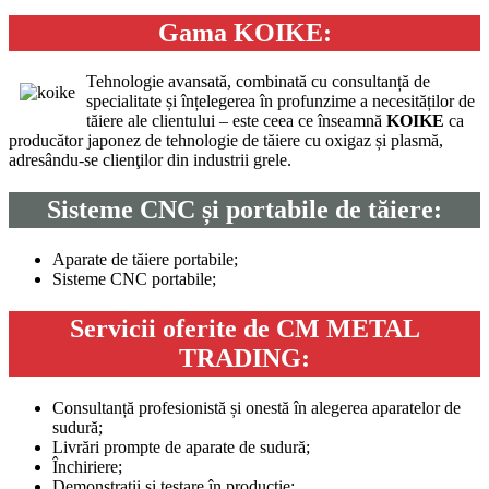
Gama
KOIKE:
Tehnologie avansată, combinată cu consultanță de
specialitate și înțelegerea în profunzime a necesităților de
tăiere ale clientului – este ceea ce înseamnă
KOIKE
ca
producător japonez de tehnologie de tăiere cu oxigaz și plasmă,
adresându-se clienţilor din industrii grele.
Sisteme CNC și portabile de tăiere:
Aparate de tăiere portabile;
Sisteme CNC portabile;
Servicii oferite de CM METAL
TRADING:
Consultanță profesionistă și onestă în alegerea aparatelor de
sudură;
Livrări prompte de aparate de sudură;
Închiriere;
Demonstrații și testare în producție;