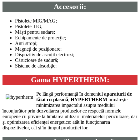
Accesorii:
Pistolete MIG/MAG;
Pistolete TIG;
Măști pentru sudare;
Echipamente de protecție;
Anti-stropi;
Magneți de poziționare;
Dispozitiv de ascuțit electrozi;
Cărucioare de sudură;
Sisteme de absorbţie;
Gama
HYPERTHERM:
Pe lângă performanţă în domeniul
aparaturii de
tăiat cu plasmă
,
HYPERTHERM
urmăreşte
minimizarea impactului asupra mediului
înconjurător prin dezvoltarea produselor ce respectă normele
europene cu privire la limitarea utilizării materialelor periculoase, dar
şi optimizarea eficienţei energetice: atât în funcţionarea
dispozitivelor, cât şi în timpul producţiei lor.