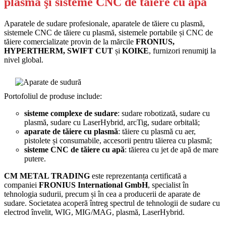
plasmă şi sisteme CNC de tăiere cu apă
Aparatele de sudare profesionale, aparatele de tăiere cu plasmă,
sistemele CNC de tăiere cu plasmă, sistemele portabile și CNC de
tăiere comercializate provin de la mărcile
FRONIUS,
HYPERTHERM, SWIFT CUT
și
KOIKE
, furnizori renumiţi la
nivel global.
Portofoliul de produse include:
sisteme complexe de sudare
: sudare robotizată, sudare cu
plasmă, sudare cu LaserHybrid, arcTig, sudare orbitală;
aparate de tăiere cu plasmă
: tăiere cu plasmă cu aer,
pistolete și consumabile, accesorii pentru tăierea cu plasmă;
sisteme CNC de tăiere cu apă
: tăierea cu jet de apă de mare
putere.
CM METAL TRADING
este reprezentanța certificată a
companiei
FRONIUS
International GmbH
, specialist în
tehnologia sudurii, precum și în cea a producerii de aparate de
sudare. Societatea acoperă întreg spectrul de tehnologii de sudare cu
electrod învelit, WIG, MIG/MAG, plasmă, LaserHybrid.