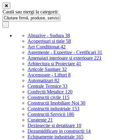
Caută sau mergi la categorii:
Abrazive - Sudura
38
Acoperisuri si tigle
58
Aer Conditionat
42
Agremente - Expertize - Certificari
31
Amenajari interioare si exterioare
221
Arhitectura si Proiectare
41
Articole Sanitare
32
Ascensoare - Lifturi
8
Automatizari
82
Centrale Termice
33
Confectii Metalice
120
Constructii civile
115
Constructii Imobiliare Noi
30
Constructii industriale
153
Constructii Servicii
186
Curatenie
21
Dezinsectie si deratizare
10
Dezumidificare in constructii
14
Echipamente industriale
165