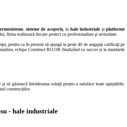
termosisteme
,
sisteme de acoperiş
, la
hale industriale
şi
platforme
ui, firma realizează fiecare proiect cu profesionalism şi seriozitate.
i, pentru ca în prezent să ajungă la peste 40 de angajaţi calificaţi pe
rofesionalism, echipa Construct RO.OR finalizând cu succes și la standarde
şi să găsească întotdeauna soluţii pentru a satisface toate aşteptările.
ul construcțiilor.
osu - hale industriale