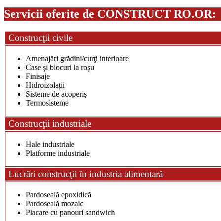
Servicii oferite de CONSTRUCT RO.OR:
Construcţii civile
Amenajări grădini/curţi interioare
Case şi blocuri la roşu
Finisaje
Hidroizolații
Sisteme de acoperiş
Termosisteme
Construcţii industriale
Hale industriale
Platforme industriale
Lucrări construcţii în industria alimentară
Pardoseală epoxidică
Pardoseală mozaic
Placare cu panouri sandwich