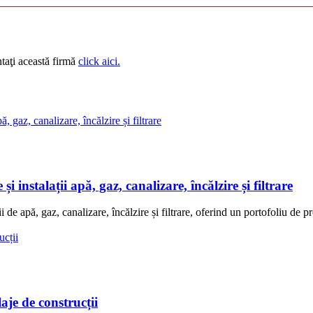
taţi această firmă
click aici.
 instalații apă, gaz, canalizare, încălzire și filtrare
ii de apă, gaz, canalizare, încălzire și filtrare, oferind un portofoliu de
je de construcții