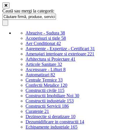
Caută sau mergi la categorii:
Abrazive - Sudura
38
Acoperisuri si tigle
58
Aer Conditionat
42
Agremente - Expertize - Certificari
31
Amenajari interioare si exterioare
221
Arhitectura si Proiectare
41
Articole Sanitare
32
Ascensoare - Lifturi
8
Automatizari
82
Centrale Termice
33
Confectii Metalice
120
Constructii civile
115
Constructii Imobiliare Noi
30
Constructii industriale
153
Constructii Servicii
186
Curatenie
21
Dezinsectie si deratizare
10
Dezumidificare in constructii
14
Echipamente industriale
165