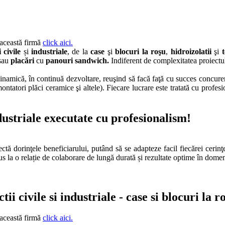
 această firmă
click aici.
i civile
ș
i
industriale
, de la
case
şi
blocuri la roşu
,
hidroizolatii
şi
sau
placări
cu
panouri sandwich.
Indiferent de complexitatea proiectul
amică, în continuă dezvoltare, reuşind să facă faţă cu succes concurenţe
şi, montatori plăci ceramice şi altele). Fiecare lucrare este tratată cu p
dustriale executate cu profesionalism!
 dorinţele beneficiarului, putând să se adapteze facil fiecărei cerinţe 
s la o relație de colaborare de lungă durată și rezultate optime în domeni
ii civile si industriale - case si blocuri la r
 această firmă
click aici.