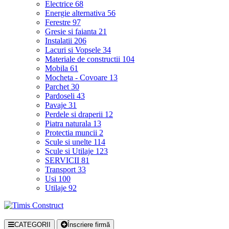
Electrice
68
Energie alternativa
56
Ferestre
97
Gresie si faianta
21
Instalatii
206
Lacuri si Vopsele
34
Materiale de constructii
104
Mobila
61
Mocheta - Covoare
13
Parchet
30
Pardoseli
43
Pavaje
31
Perdele si draperii
12
Piatra naturala
13
Protectia muncii
2
Scule si unelte
114
Scule si Utilaje
123
SERVICII
81
Transport
33
Usi
100
Utilaje
92
CATEGORII
Înscriere firmă