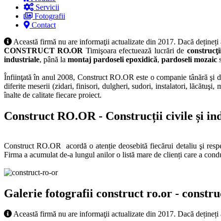
Servicii
Fotografii
Contact
Această firmă nu are informaţii actualizate din 2017. Dacă dețineți
CONSTRUCT RO.OR
Timişoara efectuează lucrări de
construcţi
industriale
, până la
montaj pardoseli epoxidică
,
pardoseli mozaic
Înfiinţată în anul 2008, Construct RO.OR este o companie tânără şi din
diferite meserii (zidari, finisori, dulgheri, sudori, instalatori, lăcătu
înalte de calitate fiecare proiect.
Construct RO.OR - Construcții civile și in
Construct RO.OR acordă o atenție deosebită fiecărui detaliu şi respectă
Firma a acumulat de-a lungul anilor o listă mare de clienți care a condu
Galerie fotografii construct ro.or - construct
Această firmă nu are informaţii actualizate din 2017. Dacă dețineți