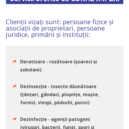
Clienții vizați sunt: persoane fizice și
asociații de proprietari, persoane
juridice, primării și instituții:
Deratizare - rozătoare (șoareci și
șobolani)
Dezinsecție - insecte dăunătoare
(țânțari, gândaci, ploșnițe, muște,
furnici, viespi, păduchi, purici)
Dezinfecție - agenții patogeni
(virusuri, bacterii, fungi, spori și