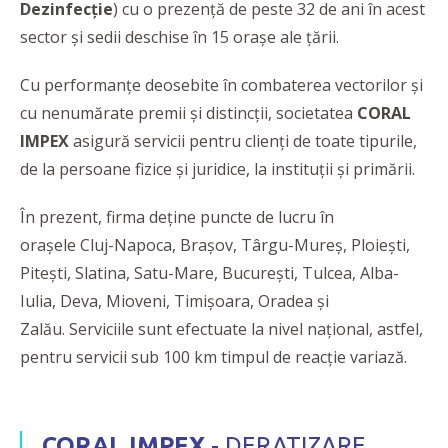
Dezinfecție
) cu o prezență de peste 32 de ani în acest
sector și sedii deschise în 15 orașe ale țării.
Cu performanțe deosebite în combaterea vectorilor și
cu nenumărate premii și distincții, societatea
CORAL
IMPEX
asigură servicii pentru clienți de toate tipurile,
de la persoane fizice și juridice, la instituții și primării.
În prezent, firma deține puncte de lucru în
orașele Cluj-Napoca, Brașov, Târgu-Mureș, Ploiești,
Pitești, Slatina, Satu-Mare, București, Tulcea, Alba-
Iulia, Deva, Mioveni, Timișoara, Oradea și
Zalău. Serviciile sunt efectuate la nivel național, astfel,
pentru servicii sub 100 km timpul de reacție variază.
CORAL IMPEX
- DERATIZARE,