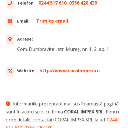
0244 517 610, 0356 420 439
Telefon:
Trimite email
Email:
Adrese:
Com. Dumbrăviței, str. Mureș, nr. 112, ap. 1
http://www.coralimpex.ro
Website:
Informaţiile prezentate mai sus în această pagină
sunt în acord scris cu firma
CORAL IMPEX SRL
. Pentru
orice detalii, contactaţi CORAL IMPEX SRL la tel:
0244
517 610, 0356 420 439