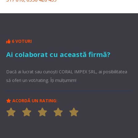
6 VOTURI
Ai colaborat cu această firmă?
Dacă ai lucrat sau cunoşti CORAL IMPEX SRL, ai posibilitatea
să oferi un vot/rating. Îți mulțumim!
ACORDĂ UN RATING: