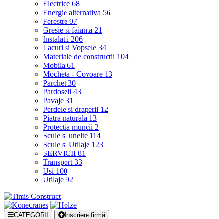
Electrice
68
Energie alternativa
56
Ferestre
97
Gresie si faianta
21
Instalatii
206
Lacuri si Vopsele
34
Materiale de constructii
104
Mobila
61
Mocheta - Covoare
13
Parchet
30
Pardoseli
43
Pavaje
31
Perdele si draperii
12
Piatra naturala
13
Protectia muncii
2
Scule si unelte
114
Scule si Utilaje
123
SERVICII
81
Transport
33
Usi
100
Utilaje
92
CATEGORII
Înscriere firmă