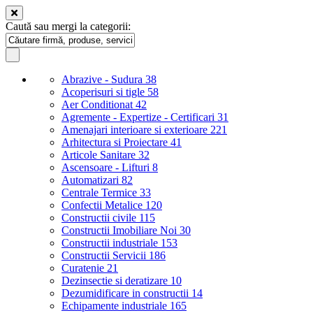
Caută sau mergi la categorii:
Abrazive - Sudura
38
Acoperisuri si tigle
58
Aer Conditionat
42
Agremente - Expertize - Certificari
31
Amenajari interioare si exterioare
221
Arhitectura si Proiectare
41
Articole Sanitare
32
Ascensoare - Lifturi
8
Automatizari
82
Centrale Termice
33
Confectii Metalice
120
Constructii civile
115
Constructii Imobiliare Noi
30
Constructii industriale
153
Constructii Servicii
186
Curatenie
21
Dezinsectie si deratizare
10
Dezumidificare in constructii
14
Echipamente industriale
165