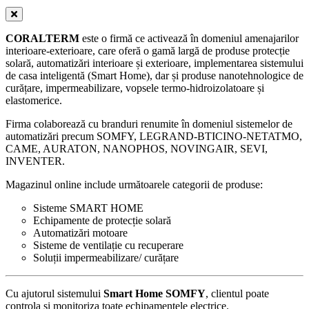
CORALTERM
este o firmă ce activează în domeniul amenajarilor
interioare-exterioare, care oferă o gamă largă de produse protecție
solară, automatizări interioare și exterioare, implementarea sistemului
de casa inteligentă (Smart Home), dar și produse nanotehnologice de
curățare, impermeabilizare, vopsele termo-hidroizolatoare și
elastomerice.
Firma colaborează cu branduri renumite în domeniul sistemelor de
automatizări precum SOMFY, LEGRAND-BTICINO-NETATMO,
CAME, AURATON, NANOPHOS, NOVINGAIR, SEVI,
INVENTER.
Magazinul online include următoarele categorii de produse:
Sisteme SMART HOME
Echipamente de protecție solară
Automatizări motoare
Sisteme de ventilație cu recuperare
Soluții impermeabilizare/ curățare
Cu ajutorul sistemului
Smart Home SOMFY
, clientul poate
controla și monitoriza toate echipamentele electrice.