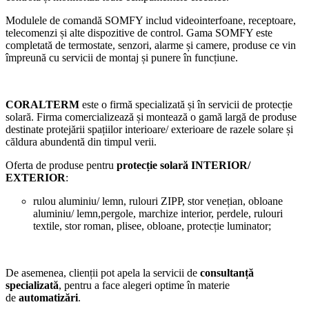
Modulele de comandă SOMFY includ videointerfoane, receptoare,
telecomenzi și alte dispozitive de control. Gama SOMFY este
completată de termostate, senzori, alarme și camere, produse ce vin
împreună cu servicii de montaj și punere în funcțiune.
CORALTERM
este o firmă specializată și în servicii de protecție
solară. Firma comercializează și montează o gamă largă de produse
destinate protejării spațiilor interioare/ exterioare de razele solare și
căldura abundentă din timpul verii.
Oferta de produse pentru
protecție solară INTERIOR/
EXTERIOR
:
rulou aluminiu/ lemn, rulouri ZIPP, stor venețian, obloane
aluminiu/ lemn,pergole, marchize interior, perdele, rulouri
textile, stor roman, plisee, obloane, protecție luminator;
De asemenea, clienții pot apela la servicii de
consultanță
specializată
, pentru a face alegeri optime în materie
de
automatizări
.