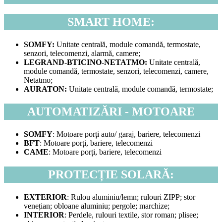
SMART HOME:
SOMFY:
Unitate centrală, module comandă, termostate,
senzori, telecomenzi, alarmă, camere;
LEGRAND-BTICINO-NETATMO:
Unitate centrală,
module comandă, termostate, senzori, telecomenzi, camere,
Netatmo;
AURATON:
Unitate centrală, module comandă, termostate;
AUTOMATIZĂRI - MOTOARE
SOMFY
: Motoare porți auto/ garaj, bariere, telecomenzi
BFT
: Motoare porți, bariere, telecomenzi
CAME
: Motoare porți, bariere, telecomenzi
PROTECȚIE SOLARĂ:
EXTERIOR
: Rulou aluminiu/lemn; rulouri ZIPP; stor
venețian; obloane aluminiu; pergole; marchize;
INTERIOR
: Perdele, rulouri textile, stor roman; plisee;