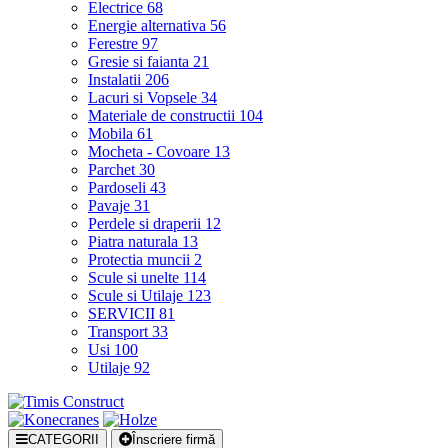
Electrice
68
Energie alternativa
56
Ferestre
97
Gresie si faianta
21
Instalatii
206
Lacuri si Vopsele
34
Materiale de constructii
104
Mobila
61
Mocheta - Covoare
13
Parchet
30
Pardoseli
43
Pavaje
31
Perdele si draperii
12
Piatra naturala
13
Protectia muncii
2
Scule si unelte
114
Scule si Utilaje
123
SERVICII
81
Transport
33
Usi
100
Utilaje
92
CATEGORII
Înscriere firmă