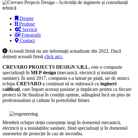
Despre
Produse
Servicii
Fotografii
Contact
Această firmă nu are informaţii actualizate din 2022. Dacă
dețineți această firmă
click aici.
CREVARO PROJECTS DESIGN
S.R.L.
este o companie
specializată în
MEP design
(mecanică, electrică și instalații
sanitare). În anul 2017, compania s-a lansat pe piață, iar de atunci,
echipa
CREVARO
a continuat să se mărească cu
ingineri
calificați
, care împart aceeași pasiune și implicare pentru ca fiecare
proiect să fie finalizat în condiții optime, adăugând încă un plus de
profesionalism și calitate în portofoliul firmei.
Membrii echipei dețin cunoștințe largi în domeniul mecanicii,
electricii și a instalațiilor sanitare, fiind specializați și în domeniul
sistemelor de protecție în caz de incendiu.