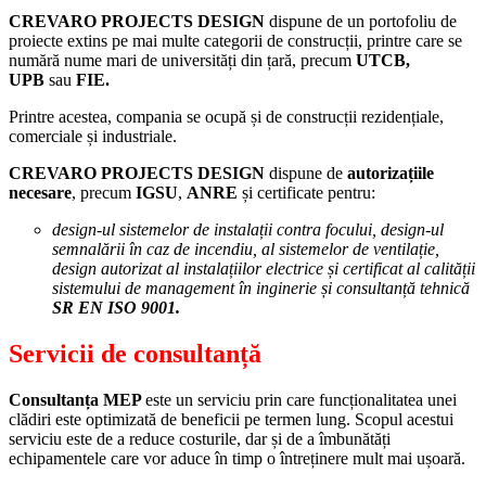
CREVARO PROJECTS DESIGN
dispune de un portofoliu de
proiecte extins pe mai multe categorii de construcții, printre care se
numără nume mari de universități din țară, precum
UTCB,
UPB
sau
FIE.
Printre acestea, compania se ocupă și de construcții rezidențiale,
comerciale și industriale.
CREVARO PROJECTS DESIGN
dispune de
autorizațiile
necesare
, precum
IGSU
,
ANRE
și certificate pentru:
design-ul sistemelor de instalații contra focului, design-ul
semnalării în caz de incendiu, al sistemelor de ventilație,
design autorizat al instalațiilor electrice și certificat al calității
sistemului de management în inginerie și consultanță tehnică
SR EN ISO 9001.
Servicii de consultanță
Consultanța MEP
este un serviciu prin care funcționalitatea unei
clădiri este optimizată de beneficii pe termen lung. Scopul acestui
serviciu este de a reduce costurile, dar și de a îmbunătăți
echipamentele care vor aduce în timp o întreținere mult mai ușoară.