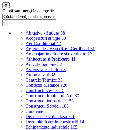
Caută sau mergi la categorii:
Abrazive - Sudura
38
Acoperisuri si tigle
58
Aer Conditionat
42
Agremente - Expertize - Certificari
31
Amenajari interioare si exterioare
221
Arhitectura si Proiectare
41
Articole Sanitare
32
Ascensoare - Lifturi
8
Automatizari
82
Centrale Termice
33
Confectii Metalice
120
Constructii civile
115
Constructii Imobiliare Noi
30
Constructii industriale
153
Constructii Servicii
186
Curatenie
21
Dezinsectie si deratizare
10
Dezumidificare in constructii
14
Echipamente industriale
165