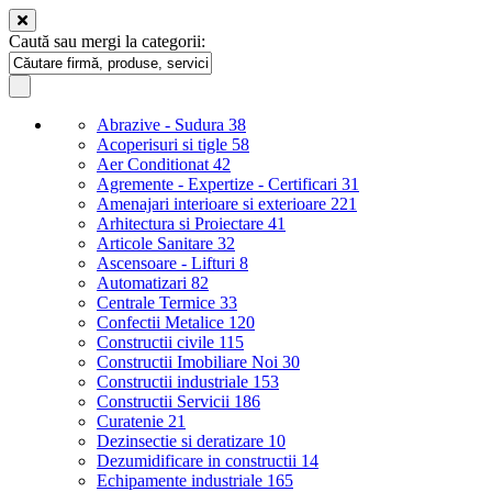
Caută sau mergi la categorii:
Abrazive - Sudura
38
Acoperisuri si tigle
58
Aer Conditionat
42
Agremente - Expertize - Certificari
31
Amenajari interioare si exterioare
221
Arhitectura si Proiectare
41
Articole Sanitare
32
Ascensoare - Lifturi
8
Automatizari
82
Centrale Termice
33
Confectii Metalice
120
Constructii civile
115
Constructii Imobiliare Noi
30
Constructii industriale
153
Constructii Servicii
186
Curatenie
21
Dezinsectie si deratizare
10
Dezumidificare in constructii
14
Echipamente industriale
165