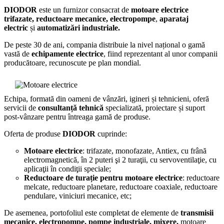
DIODOR
este un furnizor consacrat de
motoare electrice
trifazate, reductoare mecanice, electropompe
,
aparataj
electric
și
automatizări industriale.
De peste 30 de ani, compania distribuie la nivel național o gamă
vastă de
echipamente electrice
, fiind reprezentant al unor companii
producătoare, recunoscute pe plan mondial.
Echipa, formată din oameni de vânzări, igineri și tehnicieni, oferă
servicii de
consultanță tehnică
specializată, proiectare și suport
post-vânzare pentru întreaga gamă de produse.
Oferta de produse
DIODOR
cuprinde:
Motoare electrice
: trifazate, monofazate, Antiex, cu frână
electromagnetică, în 2 puteri şi 2 turaţii, cu servoventilaţie, cu
aplicaţii în condiţii speciale;
Reductoare de turație pentru motoare electrice
: reductoare
melcate, reductoare planetare, reductoare coaxiale, reductoare
pendulare, viniciuri mecanice, etc;
De asemenea, portofoliul este completat de elemente de
transmisii
mecanice, electropompe, pompe industriale, mixere,
motoare