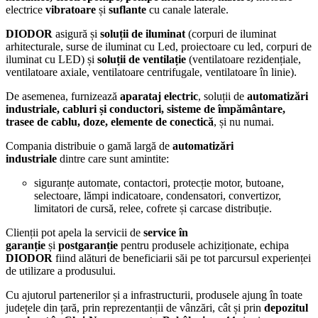
electrice
vibratoare
și
suflante
cu canale laterale.
DIODOR
asigură și
soluții de iluminat
(corpuri de iluminat
arhitecturale, surse de iluminat cu Led, proiectoare cu led, corpuri de
iluminat cu LED)
și
soluții de ventilație
(ventilatoare rezidențiale,
ventilatoare axiale, ventilatoare centrifugale, ventilatoare în linie).
De asemenea, furnizează
aparataj electric
, soluții de
automatizări
industriale, cabluri și conductori, sisteme de împământare,
trasee de cablu, doze, elemente de conectică
, și nu numai.
Compania distribuie o gamă largă de
automatizări
industriale
dintre care sunt amintite:
siguranțe automate, contactori, protecție motor, butoane,
selectoare, lămpi indicatoare, condensatori, convertizor,
limitatori de cursă, relee, cofrete și carcase distribuție.
Clienții pot apela la servicii de
service în
garanție
și
postgaranție
pentru produsele achiziționate, echipa
DIODOR
fiind alături de beneficiarii săi pe tot parcursul experienței
de utilizare a produsului.
Cu ajutorul partenerilor și a infrastructurii, produsele ajung în toate
județele din țară, prin reprezentanții de vânzări, cât și prin
depozitul