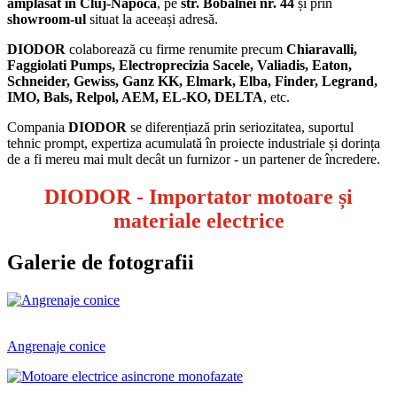
amplasat în Cluj-Napoca
, pe
str. Bobâlnei nr. 44
și prin
showroom-ul
situat la aceeași adresă.
DIODOR
colaborează cu firme renumite precum
Chiaravalli,
Faggiolati Pumps, Electroprecizia Sacele, Valiadis, Eaton,
Schneider, Gewiss, Ganz KK, Elmark, Elba, Finder, Legrand,
IMO, Bals, Relpol, AEM, EL-KO, DELTA
, etc.
Compania
DIODOR
se diferențiază prin seriozitatea, suportul
tehnic prompt, expertiza acumulată în proiecte industriale și dorința
de a fi mereu mai mult decât un furnizor - un partener de încredere.
DIODOR
- Importator motoare și
materiale electrice
Galerie de fotografii
Angrenaje conice