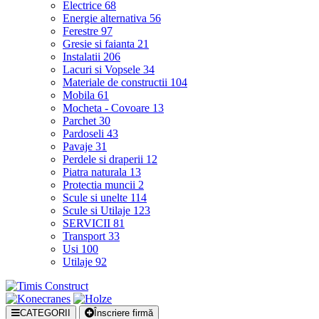
Electrice
68
Energie alternativa
56
Ferestre
97
Gresie si faianta
21
Instalatii
206
Lacuri si Vopsele
34
Materiale de constructii
104
Mobila
61
Mocheta - Covoare
13
Parchet
30
Pardoseli
43
Pavaje
31
Perdele si draperii
12
Piatra naturala
13
Protectia muncii
2
Scule si unelte
114
Scule si Utilaje
123
SERVICII
81
Transport
33
Usi
100
Utilaje
92
CATEGORII
Înscriere firmă