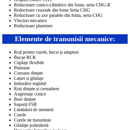
Reductoare conico-cilindrice din fonta, seria CHG-K
Reductoare coaxiale din fonta Seria CHG
Reductoare cu axe paralele din fonta, seria CHG
Vinciuri mecanice
Reductoare planetare
Elemente de transmisii mecanice:
Roți pentru curele, bucsi și adaptori
Bucșe RCK
Cuplaje flexibile
Pinioane
Coroane dințate
Lațuri și ghidaje
Intinzător reglabil
Roți dințate și cremaliere
Angrenaje conice
Bare dințate
Suporți FSB
Limitatori de moment
Curele
Curele de transmisie
Ghidaje polietilenă