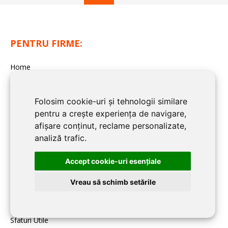
PENTRU FIRME:
Home
Despre TIMIS CONSTRUCT
Înscriere firmă în TIMIS CONSTRUCT
Folosim cookie-uri și tehnologii similare
pentru a crește experiența de navigare,
Contact redacția TIMIS CONSTRUCT
afișare conținut, reclame personalizate,
analiză trafic.
BLOG TIMIS CONSTRUCT:
Accept cookie-uri esenţiale
Noutati
Vreau să schimb setările
Imobiliare
Articole de specialitate
Sfaturi Utile