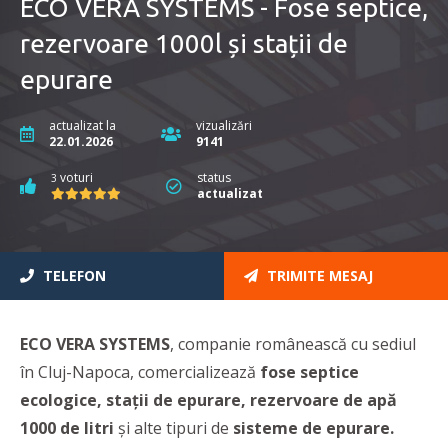
ECO VERA SYSTEMS - Fose septice,
rezervoare 1000l și stații de
epurare
actualizat la
vizualizări
22.01.2026
9141
voturi
status
3
actualizat
TELEFON
TRIMITE MESAJ
ECO VERA SYSTEMS
, companie românească cu sediul
în Cluj-Napoca, comercializează
fose septice
ecologice
, stații de epurare, rezervoare de apă
1000 de litri
și alte tipuri de
sisteme de epurare.