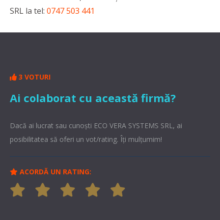
SRL la tel:
0747 503 441
3 VOTURI
Ai colaborat cu această firmă?
Dacă ai lucrat sau cunoşti ECO VERA SYSTEMS SRL, ai
posibilitatea să oferi un vot/rating. Îți mulțumim!
ACORDĂ UN RATING: