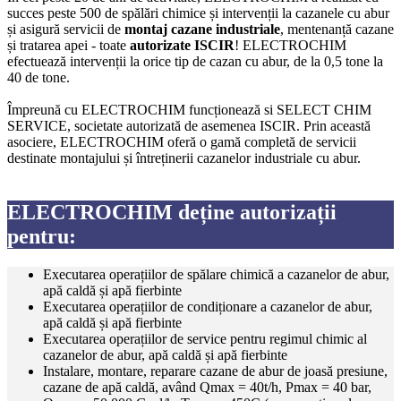
succes peste 500 de spălări chimice și intervenții la cazanele cu abur
și asigură servicii de
montaj cazane industriale
, mentenanță cazane
și tratarea apei - toate
autorizate ISCIR
! ELECTROCHIM
efectuează intervenții la orice tip de cazan cu abur, de la 0,5 tone la
40 de tone.
Împreună cu ELECTROCHIM funcționează si SELECT CHIM
SERVICE, societate autorizată de asemenea ISCIR. Prin această
asociere, ELECTROCHIM oferă o gamă completă de servicii
destinate montajului și întreținerii cazanelor industriale cu abur.
ELECTROCHIM deține autorizații
pentru:
Executarea operațiilor de spălare chimică a cazanelor de abur,
apă caldă și apă fierbinte
Executarea operațiilor de condiționare a cazanelor de abur,
apă caldă și apă fierbinte
Executarea operațiilor de service pentru regimul chimic al
cazanelor de abur, apă caldă și apă fierbinte
Instalare, montare, reparare cazane de abur de joasă presiune,
cazane de apă caldă, având Qmax = 40t/h, Pmax = 40 bar,