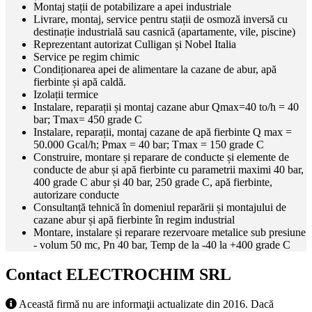
Montaj stații de potabilizare a apei industriale
Livrare, montaj, service pentru stații de osmoză inversă cu
destinație industrială sau casnică (apartamente, vile, piscine)
Reprezentant autorizat Culligan și Nobel Italia
Service pe regim chimic
Condiționarea apei de alimentare la cazane de abur, apă
fierbinte și apă caldă.
Izolații termice
Instalare, reparații și montaj cazane abur Qmax=40 to/h = 40
bar; Tmax= 450 grade C
Instalare, reparații, montaj cazane de apă fierbinte Q max =
50.000 Gcal/h; Pmax = 40 bar; Tmax = 150 grade C
Construire, montare și reparare de conducte și elemente de
conducte de abur și apă fierbinte cu parametrii maximi 40 bar,
400 grade C abur și 40 bar, 250 grade C, apă fierbinte,
autorizare conducte
Consultanță tehnică în domeniul reparării și montajului de
cazane abur și apă fierbinte în regim industrial
Montare, instalare și reparare rezervoare metalice sub presiune
- volum 50 mc, Pn 40 bar, Temp de la -40 la +400 grade C
Contact ELECTROCHIM SRL
Această firmă nu are informaţii actualizate din 2016. Dacă