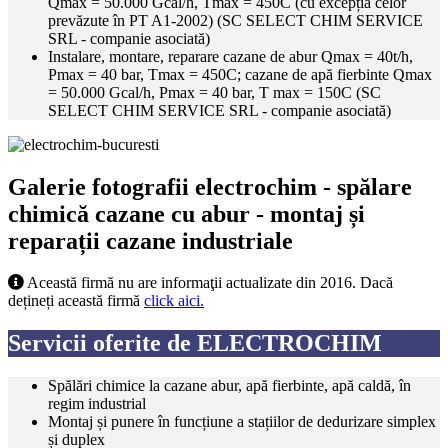
Qmax = 50.000 Gcal/h, Tmax = 450C (cu excepția celor
prevăzute în PT A1-2002) (SC SELECT CHIM SERVICE
SRL - companie asociată)
Instalare, montare, reparare cazane de abur Qmax = 40t/h,
Pmax = 40 bar, Tmax = 450C; cazane de apă fierbinte Qmax
= 50.000 Gcal/h, Pmax = 40 bar, T max = 150C (SC
SELECT CHIM SERVICE SRL - companie asociată)
Galerie fotografii electrochim - spălare
chimică cazane cu abur - montaj și
reparații cazane industriale
Această firmă nu are informaţii actualizate din 2016. Dacă
dețineți această firmă
click aici.
Servicii oferite de ELECTROCHIM
Spălări chimice la cazane abur, apă fierbinte, apă caldă, în
regim industrial
Montaj și punere în funcțiune a stațiilor de dedurizare simplex
și duplex