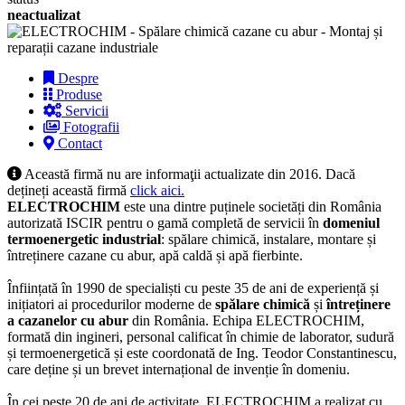
neactualizat
Despre
Produse
Servicii
Fotografii
Contact
Această firmă nu are informaţii actualizate din 2016. Dacă
dețineți această firmă
click aici.
ELECTROCHIM
este una dintre puținele societăți din România
autorizată ISCIR pentru o gamă completă de servicii în
domeniul
termoenergetic industrial
: spălare chimică, instalare, montare și
întreținere cazane cu abur, apă caldă și apă fierbinte.
Înființată în 1990 de specialiști cu peste 35 de ani de experiență și
inițiatori ai procedurilor moderne de
spălare chimică
și
întreținere
a cazanelor cu abur
din România. Echipa ELECTROCHIM,
formată din ingineri, personal calificat în chimie de laborator, sudură
și termoenergetică și este coordonată de Ing. Teodor Constantinescu,
care deține și un brevet internațional de invenție în domeniu.
În cei peste 20 de ani de activitate, ELECTROCHIM a realizat cu