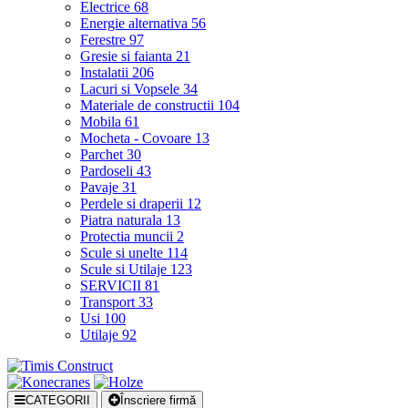
Electrice
68
Energie alternativa
56
Ferestre
97
Gresie si faianta
21
Instalatii
206
Lacuri si Vopsele
34
Materiale de constructii
104
Mobila
61
Mocheta - Covoare
13
Parchet
30
Pardoseli
43
Pavaje
31
Perdele si draperii
12
Piatra naturala
13
Protectia muncii
2
Scule si unelte
114
Scule si Utilaje
123
SERVICII
81
Transport
33
Usi
100
Utilaje
92
CATEGORII
Înscriere firmă