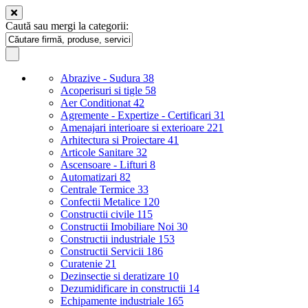
Caută sau mergi la categorii:
Abrazive - Sudura
38
Acoperisuri si tigle
58
Aer Conditionat
42
Agremente - Expertize - Certificari
31
Amenajari interioare si exterioare
221
Arhitectura si Proiectare
41
Articole Sanitare
32
Ascensoare - Lifturi
8
Automatizari
82
Centrale Termice
33
Confectii Metalice
120
Constructii civile
115
Constructii Imobiliare Noi
30
Constructii industriale
153
Constructii Servicii
186
Curatenie
21
Dezinsectie si deratizare
10
Dezumidificare in constructii
14
Echipamente industriale
165