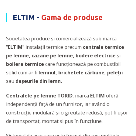
ELTIM -
Gama de produse
Societatea produce și comercializează sub marca
"
ELTIM
" instalaţii termice precum
centrale termice
pe lemne, cazane pe lemne,
boilere electrice
și
boilere termice
care funcționează pe combustibil
solid cum ar fi
lemnul, brichetele cărbune, peleții
sau
deșeurile din lemn.
Centralele pe lemne TORID
, marca
ELTIM
oferă
independență față de un furnizor, iar având o
construcție modulară și o greutate redusă, pot fi ușor
de transportat, montat și pus în funcțiune.
Sistemul de evacuare este format din țevi multiple,