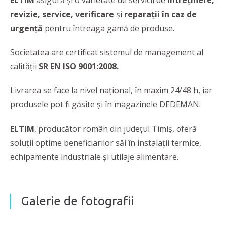
ELTIM
asigură şi o varietate de servicii de
întreținere,
revizie, service, verificare
și
reparații în caz de
urgență
pentru întreaga gamă de produse.
Societatea are certificat sistemul de management al
calității
SR EN ISO 9001:2008.
Livrarea se face
la nivel național, în maxim 24/48 h, iar
produsele pot fi găsite și în magazinele DEDEMAN.
ELTIM
, producător român din județul Timiș, oferă
soluţii optime beneficiarilor săi în instalații termice,
echipamente industriale și utilaje alimentare.
Galerie de fotografii