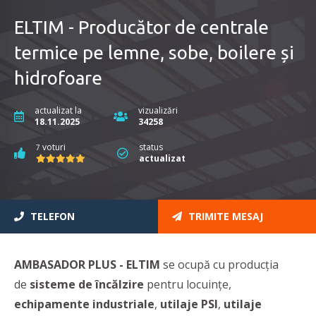
ELTIM - Producător de centrale
termice pe lemne, sobe, boilere și
hidrofoare
actualizat la
vizualizări
18.11.2025
34258
voturi
status
7
actualizat
TELEFON
TRIMITE MESAJ
AMBASADOR PLUS -
ELTIM
se ocupă cu producția
de
sisteme de încălzire
pentru locuințe,
echipamente industriale
,
utilaje PSI
,
utilaje