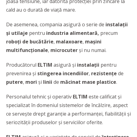
joasă tensiune, iar datorită protecției prin zincare la
cald au o durată de viață mare.
De asemenea, compania asigură o serie de
instalaţii
şi utilaje
pentru
industria alimentară,
precum
roboţi de bucătărie
,
malaxoare
,
maşini
multifuncţionale
,
microcuter
şi nu numai.
Producătorul
ELTIM
asigură şi
instalaţii
pentru
prevenirea şi
stingerea
incendiilor
,
rezistenţe
de
putere
,
mori
şi
linii
de
măcinat mase plastice
.
Personalul tehnic și operativ
ELTIM
este calificat și
specializat în domeniul sistemelor de încălzire, aspect
ce servește drept garanţie a performanţei, fiabilităţii şi
seriozităţii produselor și serviciilor oferite.