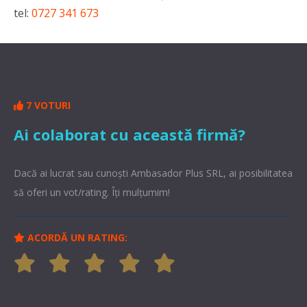
tel:
0727 341 673
7 VOTURI
Ai colaborat cu această firmă?
Dacă ai lucrat sau cunoşti Ambasador Plus SRL, ai posibilitatea
să oferi un vot/rating. Îți mulțumim!
ACORDĂ UN RATING: