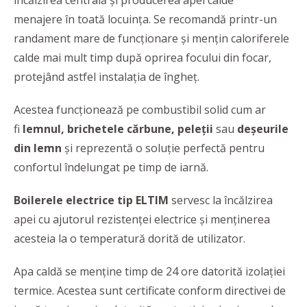
încălzirea centrală și producerea apei calde
menajere în toată locuința. Se recomandă printr-un
randament mare de funcţionare și mențin caloriferele
calde mai mult timp după oprirea focului din focar,
protejând astfel instalația de îngheț.
Acestea funcționează pe combustibil solid cum ar
fi
lemnul, brichetele cărbune, peleții
sau
deșeurile
din lemn
și reprezentă o soluție perfectă pentru
confortul îndelungat pe timp de iarnă.
Boilerele
electrice tip ELTIM
servesc la încălzirea
apei cu ajutorul rezistenței electrice și menținerea
acesteia la o temperatură dorită de utilizator.
Apa caldă se menține timp de 24 ore datorită izolației
termice. Acestea sunt certificate conform directivei de