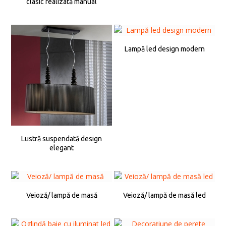
clasic realizată manual
Lampă led design modern
Lustră suspendată design
elegant
Veioză/ lampă de masă
Veioză/ lampă de masă led