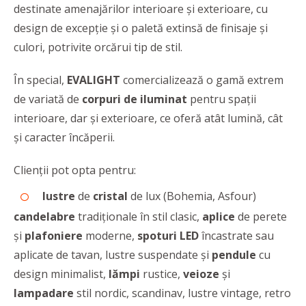
destinate amenajărilor interioare şi exterioare, cu
design de excepție și o paletă extinsă de finisaje și
culori, potrivite orcărui tip de stil.
În special,
EVALIGHT
comercializează o gamă extrem
de variată de
corpuri de iluminat
pentru spaţii
interioare, dar şi exterioare, ce oferă atât lumină, cât
şi caracter încăperii.
Clienții pot opta pentru:
lustre
de
cristal
de lux (Bohemia, Asfour)
candelabre
tradiționale în stil clasic,
aplice
de perete
și
plafoniere
moderne,
spoturi LED
încastrate sau
aplicate de tavan, lustre suspendate și
pendule
cu
design minimalist,
lămpi
rustice,
veioze
și
lampadare
stil nordic, scandinav, lustre vintage, retro