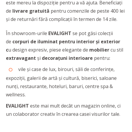
este mereu la dispoziție pentru a vă ajuta. Beneficiați
de
livrare gratuită
pentru comenzile de peste 400 lei
și de returnări fără complicații în termen de 14 zile.
În showroom-urile
EVALIGHT
se pot găsi colecții
de
corpuri de iluminat pentru interior și exterior
c
u design expresiv, piese elegante de
mobilier
cu stil
extravagant
și
decorațuni interioare
pentru:
vile și case de lux, birouri, săli de conferințe,
expoziții, galerii de artă și cultură, biserici, saloane
nunți, restaurante, hoteluri, baruri, centre spa &
wellness.
EVALIGHT
este mai mult decât un magazin online, ci
un colaborator creativ în crearea casei visurilor tale.