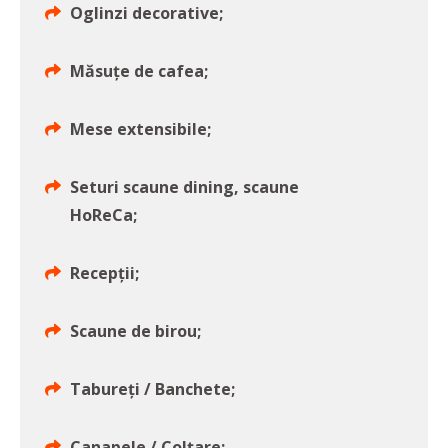
Oglinzi decorative;
Măsuțe de cafea;
Mese extensibile;
Seturi scaune dining, scaune
HoReCa;
Recepţii;
Scaune de birou;
Tabureți / Banchete;
Canapele / Colțare;