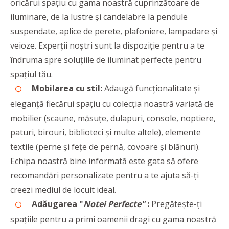
oricărui spațiu cu gama noastră cuprinzătoare de
iluminare, de la lustre și candelabre la pendule
suspendate, aplice de perete, plafoniere, lampadare și
veioze. Experții noștri sunt la dispoziție pentru a te
îndruma spre soluțiile de iluminat perfecte pentru
spațiul tău.
Mobilarea cu stil:
Adaugă funcționalitate și
eleganță fiecărui spațiu cu colecția noastră variată de
mobilier (scaune, măsuțe, dulapuri, console, noptiere,
paturi, birouri, biblioteci și multe altele), elemente
textile (perne și fețe de pernă, covoare și blănuri).
Echipa noastră bine informată este gata să ofere
recomandări personalizate pentru a te ajuta să-ți
creezi mediul de locuit ideal.
Adăugarea "
Notei Perfecte"
:
Pregătește-ți
spațiile pentru a primi oamenii dragi cu gama noastră