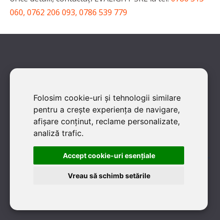
060, 0762 206 093, 0786 539 779
8 VOTURI
Ai colaborat cu această firmă?
Folosim cookie-uri și tehnologii similare
pentru a crește experiența de navigare,
afișare conținut, reclame personalizate,
Dacă ai lucrat sau cunoşti EVALIGHT SRL, ai posibilitatea să
analiză trafic.
oferi un vot/rating. Îți mulțumim!
Accept cookie-uri esenţiale
ACORDĂ UN RATING:
Vreau să schimb setările