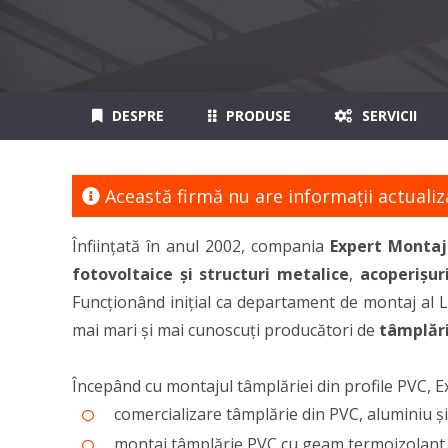
DESPRE
PRODUSE
SERVICII
Această firmă nu are informaţii actualiz
Înființată în anul 2002, compania
Expert Monta
fotovoltaice și structuri metalice
,
acoperișur
Funcționând inițial ca departament de montaj al Li
mai mari și mai cunoscuți producători de
tâmplăr
Începând cu montajul tâmplăriei din profile PVC, E
comercializare tâmplărie din PVC, aluminiu și
montaj tâmplărie PVC cu geam termoizolant