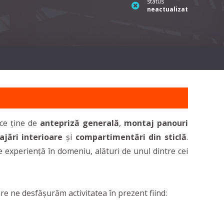
status
neactualizat
 ce ține de
antepriză generală
,
montaj panouri
jări interioare
și
compartimentări din sticlă
.
e experiență în domeniu, alături de unul dintre cei
re ne desfășurăm activitatea în prezent fiind: