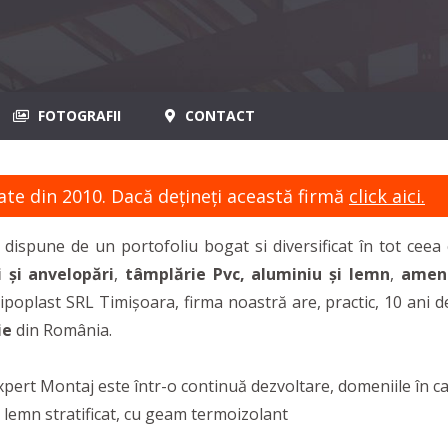
FOTOGRAFII
CONTACT
ate din 2010. Dacă dețineți această firmă
click aici.
j
dispune de un portofoliu bogat si diversificat în tot ceea
i și anvelopări
,
tâmplărie Pvc, aluminiu și lemn
,
amena
poplast SRL Timișoara, firma noastră are, practic, 10 ani d
ie
din România.
xpert Montaj este într-o continuă dezvoltare, domeniile în ca
 lemn stratificat, cu geam termoizolant