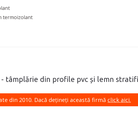
olant
m termoizolant
- tâmplărie din profile pvc și lemn strati
ate din 2010. Dacă dețineți această firmă
click aici.