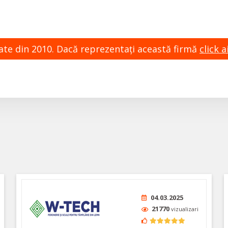
zate din 2010. Dacă reprezentaţi această firmă
click ai
04.03.2025
21770
vizualizari