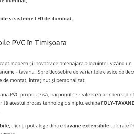
 de iluminat
;
ile și sisteme LED de iluminat
.
ile PVC în Timișoara
ept modern și inovativ de amenajare a locuinței, vizând un
 anume - tavanul. Spre deosebire de variantele clasice de de
 de montat, întreținut și personalizat.
na PVC propriu-zisă, harponul ce realizează prinderea dintre
rită acestui proces tehnologic simplu, echipa
FOLY-TAVANE
.
bile
, clienții pot alege dintre
tavane extensibile
colorate î