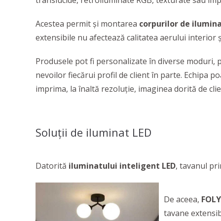
translucide, retroiluminate RGB, texturate sau im
Acestea permit și montarea
corpurilor de ilumin
extensibile nu afectează calitatea aerului interior 
Produsele pot fi personalizate în diverse moduri, p
nevoilor fiecărui profil de client în parte. Echipa p
imprima, la înaltă rezoluție, imaginea dorită de clie
Soluții de iluminat LED
Datorită
iluminatului inteligent LED
, tavanul pr
De aceea,
FOLY
tavane extensib