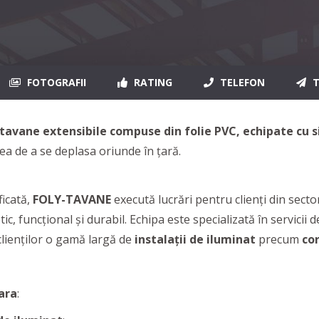
FOTOGRAFII
RATING
TELEFON
T
tavane extensibile compuse din folie PVC, echipate cu 
ea de a se deplasa oriunde în țară.
ficată,
FOLY-TAVANE
execută lucrări pentru clienți din secto
ic, funcțional și durabil. Echipa este specializată în servicii d
clienților o gamă largă de
instalații de iluminat
precum
co
ara
: