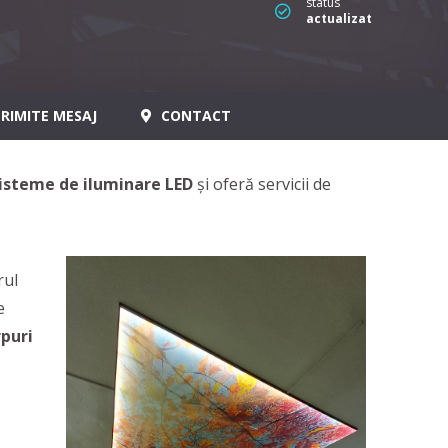
status
actualizat
RIMITE MESAJ
CONTACT
sisteme de iluminare LED
și oferă servicii de
rul
e
rpuri