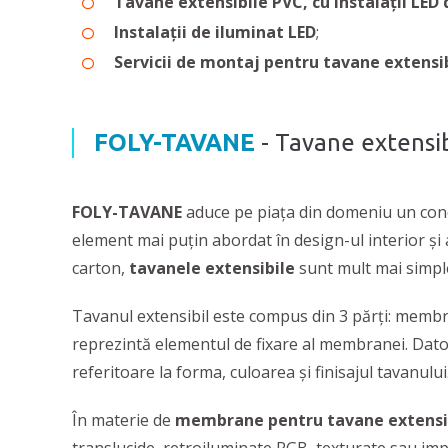
Tavane extensibile PVC, cu instalații LED
Instalații de iluminat LED
;
Servicii de montaj pentru tavane extensib
FOLY-TAVANE
- Tavane extensib
FOLY-TAVANE
aduce pe piața din domeniu un conc
element mai puțin abordat în design-ul interior și
carton,
tavanele extensibile
sunt mult mai simple
Tavanul extensibil este compus din 3 părți: membra
reprezintă elementul de fixare al membranei. Dato
referitoare la forma, culoarea și finisajul tavanului
În materie de
membrane pentru tavane extensi