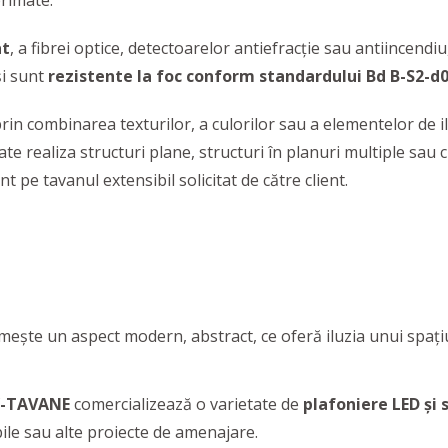
primate.
at
, a fibrei optice, detectoarelor antiefracție sau antiincendi
și sunt
rezistente la foc conform standardului Bd B-S2-d0
rin combinarea texturilor, a culorilor sau a elementelor de i
oate realiza structuri plane, structuri în planuri multiple sau
nt pe tavanul extensibil solicitat de către client.
imește un aspect modern, abstract, ce oferă iluzia unui spaţiu 
-TAVANE
comercializează o varietate de
plafoniere LED și
ile sau alte proiecte de amenajare.