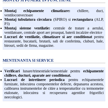
MONTAJ SI PUNERE IN FUNCTIUNE
Montaj echipamente climatizare:
chillere, duct,
ventiloconvectoare
Montaj tubulatura circulara
(SPIRO) si
rectangulara
(ALP,
P3)
Montaj sisteme ventilatie:
centrale de tratare a aerului,
ventilatoare, centrale aport aer proaspat, baterii incalzire electrice
Lucrari de ventilatie, climatizare si aer conditionat
pentru
restaurante, bucatarii, brutarii, sali de conferinta, cluburi, hale,
birouri, sedii de firma, magazine.
MENTENANTA SI SERVICE
Verificari
lunare/trimestriale/semestriale pentru
echipamente
chillere, ducturi, aparate aer conditionat.
Lucrari de intretinere periodica
pentru echipamentele
furnizate, inlocuirea componentelor defecte, depanarea acestora,
calibrarea instrumentelor de citire a temperaturilor cu termometre
etalonate, inlocuirea si recuperarea agentilor frigorifici
neecologici.