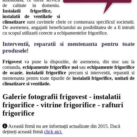
de calitate in domeniu.
Instalatii frigorifice,
instalatii de ventilatie si
climatizare
sunt cuvintele cheie ce contureaza specificul societatii.
De asemenea, angajatii beneficiarului au posibilitatea de a fi intruiti
cu scopul utilizarii corecte a echipamentelor frigorifice.
Interventii, reparatii si mentenanta pentru toate
produsele!
Frigovest
va pune la dispozitie, de asemenea, din stoc sau la
comanda,
echipamente frigorifice noi
sau
echipamente frigorifice
de ocazie
,
instalatii frigorifice
precum si interventii, reparatii si
mentenanta pentru toate tipurile de
instalatii frigorifice, unitati de
climatizare si ventilatie.
Galerie fotografii frigovest - instalatii
frigorifice - vitrine frigorifice - rafturi
frigorifice
Această firmă nu are informaţii actualizate din 2015. Dacă
dețineți această firmă
click aici.