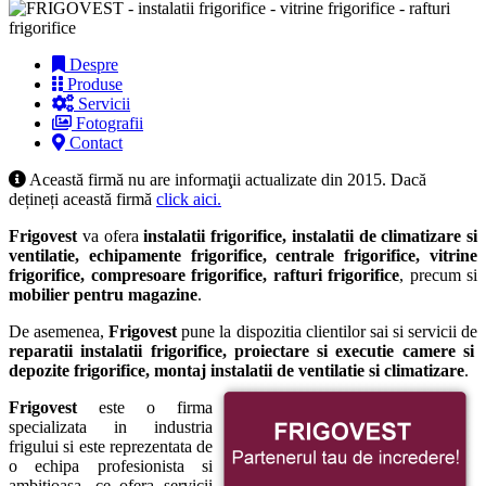
Despre
Produse
Servicii
Fotografii
Contact
Această firmă nu are informaţii actualizate din 2015. Dacă
dețineți această firmă
click aici.
Frigovest
va ofera
instalatii frigorifice, instalatii de climatizare si
ventilatie, echipamente frigorifice, centrale frigorifice, vitrine
frigorifice, compresoare frigorifice, rafturi frigorifice
, precum si
mobilier pentru magazine
.
De asemenea,
Frigovest
pune la dispozitia clientilor sai si servicii de
reparatii instalatii frigorifice, proiectare si executie camere si
depozite frigorifice, montaj instalatii de ventilatie si climatizare
.
Frigovest
este o firma
specializata in industria
frigului si este reprezentata de
o echipa profesionista si
ambitioasa, ce ofera servicii