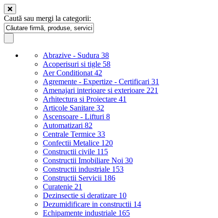
Caută sau mergi la categorii:
Abrazive - Sudura
38
Acoperisuri si tigle
58
Aer Conditionat
42
Agremente - Expertize - Certificari
31
Amenajari interioare si exterioare
221
Arhitectura si Proiectare
41
Articole Sanitare
32
Ascensoare - Lifturi
8
Automatizari
82
Centrale Termice
33
Confectii Metalice
120
Constructii civile
115
Constructii Imobiliare Noi
30
Constructii industriale
153
Constructii Servicii
186
Curatenie
21
Dezinsectie si deratizare
10
Dezumidificare in constructii
14
Echipamente industriale
165