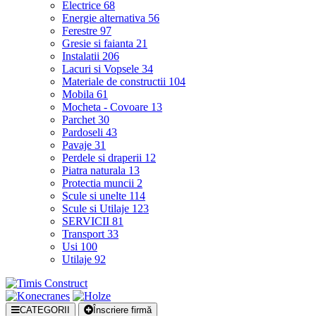
Electrice
68
Energie alternativa
56
Ferestre
97
Gresie si faianta
21
Instalatii
206
Lacuri si Vopsele
34
Materiale de constructii
104
Mobila
61
Mocheta - Covoare
13
Parchet
30
Pardoseli
43
Pavaje
31
Perdele si draperii
12
Piatra naturala
13
Protectia muncii
2
Scule si unelte
114
Scule si Utilaje
123
SERVICII
81
Transport
33
Usi
100
Utilaje
92
CATEGORII
Înscriere firmă