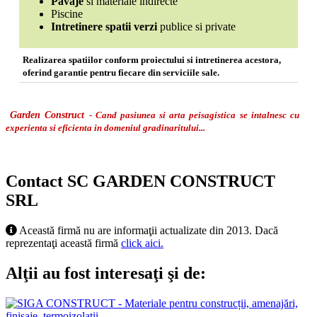
Pavaje
si materiale indirecte
Piscine
Intretinere spatii verzi
publice si private
Realizarea spatiilor conform proiectului si intretinerea acestora,
oferind garantie pentru fiecare din serviciile sale.
Garden Construct
- Cand pasiunea si arta peisagistica se intalnesc cu
experienta si eficienta in domeniul gradinaritului...
Contact SC GARDEN CONSTRUCT
SRL
Această firmă nu are informaţii actualizate din 2013. Dacă
reprezentaţi această firmă
click aici.
Alţii au fost interesaţi şi de: