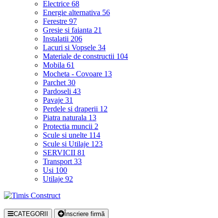
Electrice
68
Energie alternativa
56
Ferestre
97
Gresie si faianta
21
Instalatii
206
Lacuri si Vopsele
34
Materiale de constructii
104
Mobila
61
Mocheta - Covoare
13
Parchet
30
Pardoseli
43
Pavaje
31
Perdele si draperii
12
Piatra naturala
13
Protectia muncii
2
Scule si unelte
114
Scule si Utilaje
123
SERVICII
81
Transport
33
Usi
100
Utilaje
92
CATEGORII
Înscriere firmă