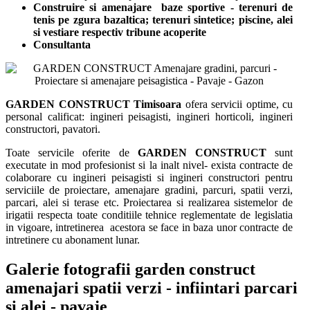
Construire si amenajare baze sportive - terenuri de
tenis pe zgura bazaltica; terenuri sintetice; piscine, alei
si vestiare respectiv tribune acoperite
Consultanta
GARDEN CONSTRUCT Timisoara
ofera servicii optime, cu
personal calificat: ingineri peisagisti, ingineri horticoli, ingineri
constructori, pavatori.
Toate servicile oferite de
GARDEN CONSTRUCT
sunt
executate in mod profesionist si la inalt nivel- exista contracte de
colaborare cu ingineri peisagisti si ingineri constructori pentru
serviciile de proiectare, amenajare gradini, parcuri, spatii verzi,
parcari, alei si terase etc. Proiectarea si realizarea sistemelor de
irigatii respecta toate conditiile tehnice reglementate de legislatia
in vigoare, intretinerea acestora se face in baza unor contracte de
intretinere cu abonament lunar.
Galerie fotografii garden construct
amenajari spatii verzi - infiintari parcari
si alei - pavaje