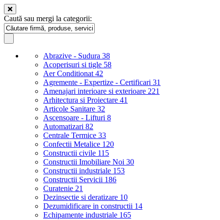
Caută sau mergi la categorii:
Abrazive - Sudura
38
Acoperisuri si tigle
58
Aer Conditionat
42
Agremente - Expertize - Certificari
31
Amenajari interioare si exterioare
221
Arhitectura si Proiectare
41
Articole Sanitare
32
Ascensoare - Lifturi
8
Automatizari
82
Centrale Termice
33
Confectii Metalice
120
Constructii civile
115
Constructii Imobiliare Noi
30
Constructii industriale
153
Constructii Servicii
186
Curatenie
21
Dezinsectie si deratizare
10
Dezumidificare in constructii
14
Echipamente industriale
165