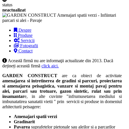
status
neactualizat
Despre
Produse
Servicii
Fotografii
Contact
Această firmă nu are informaţii actualizate din 2013. Dacă
dețineți această firmă
click aici.
GARDEN CONSTRUCT
are ca obiect de activitate
amenajarea si intretinerea de gradini si parcuri, proiectarea
si amenajarea peisagistica, vanzare si montaj pavaj pentru
alei, parcari sau trotuare, gazon sintetic, rulat sau prin
insamantar
e, in alte cuvinte "infrumusetarea mediului si
imbunatatirea sanatatii vietii " prin servicii si produse in domeniul
arhitecturii peisagere:
Amenajari spatii verzi
Gradinarit
Pavarea
suprafetelor pietonale sau aleilor si a parcarilor