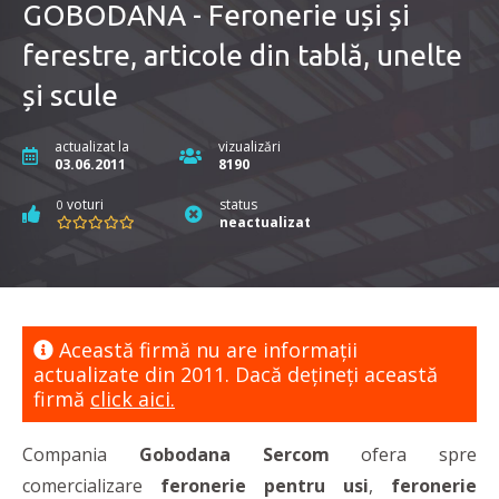
GOBODANA - Feronerie uși și
ferestre, articole din tablă, unelte
și scule
actualizat la
vizualizări
03.06.2011
8190
voturi
status
0
neactualizat
Această firmă nu are informaţii
actualizate din 2011. Dacă dețineți această
firmă
click aici.
Compania
Gobodana Sercom
ofera spre
comercializare
feronerie pentru usi
,
feronerie