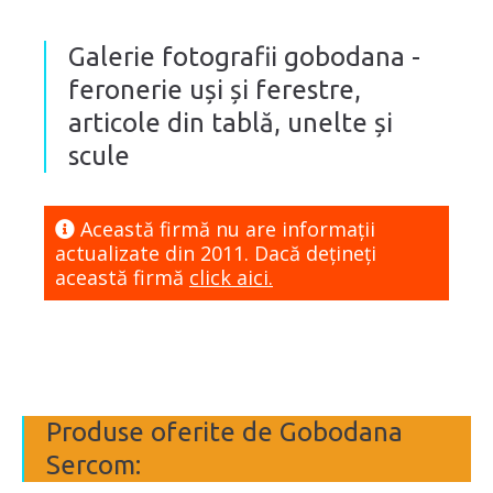
Galerie fotografii gobodana -
feronerie uși și ferestre,
articole din tablă, unelte și
scule
Această firmă nu are informaţii
actualizate din 2011. Dacă dețineți
această firmă
click aici.
Produse oferite de Gobodana
Sercom: