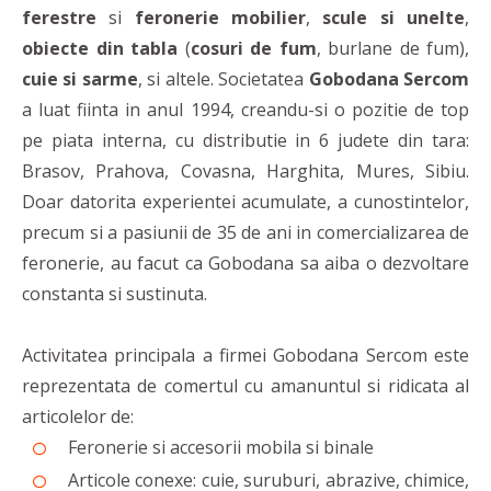
ferestre
si
feronerie mobilier
,
scule si unelte
,
obiecte din tabla
(
cosuri de fum
, burlane de fum),
cuie si sarme
, si altele. Societatea
Gobodana Sercom
a luat fiinta in anul 1994, creandu-si o pozitie de top
pe piata interna, cu distributie in 6 judete din tara:
Brasov, Prahova, Covasna, Harghita, Mures, Sibiu.
Doar datorita experientei acumulate, a cunostintelor,
precum si a pasiunii de 35 de ani in comercializarea de
feronerie, au facut ca Gobodana sa aiba o dezvoltare
constanta si sustinuta.
Activitatea principala a firmei Gobodana Sercom este
reprezentata de comertul cu amanuntul si ridicata al
articolelor de:
Feronerie si accesorii mobila si binale
Articole conexe: cuie, suruburi, abrazive, chimice,