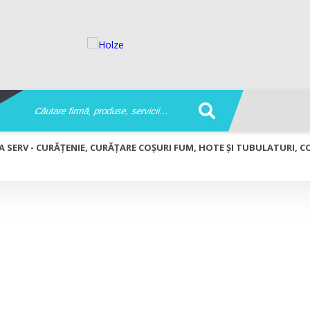
A SERV - CURĂȚENIE, CURĂȚARE COȘURI FUM, HOTE ȘI TUBULATURI, CO
ățenie, Curățare coșuri fum, hote și tub
 periculoase și animaliere, Dezinsecție