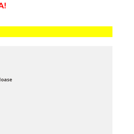
A!
loase