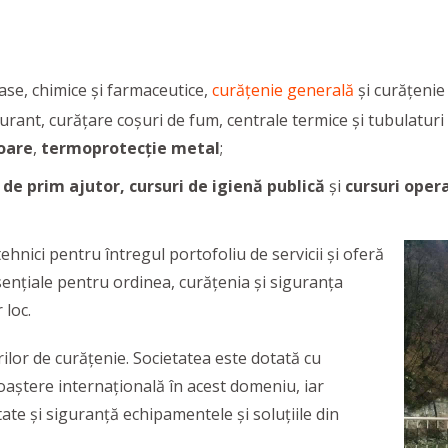
oase, chimice și farmaceutice,
curățenie generală
și curățenie
rant, curățare coșuri de fum, centrale termice și tubulaturi 
oare
,
termoprotecție metal
;
 de prim ajutor, cursuri de igienă publică
și
cursuri oper
ehnici pentru întregul portofoliu de servicii și oferă
esențiale pentru ordinea, curățenia și siguranța
 loc.
rilor de curățenie. Societatea este dotată cu
aștere internațională în acest domeniu, iar
te și siguranță echipamentele și soluțiile din