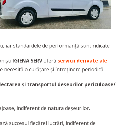
iu, iar standardele de performanţă sunt ridicate.
oniști
IGIENA SERV
oferă
servicii derivate ale
re necesită o curățare și întreținere periodică.
lectarea și transportul deșeurilor periculoase/
ajoase, indiferent de natura deșeurilor.
ază succesul fiecărei lucrări, indiferent de