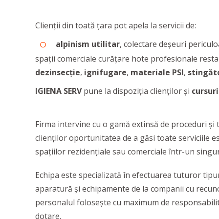
Clienții din toată țara pot apela la servicii de:
alpinism utilitar
, colectare deșeuri pericul
spații comerciale curățare hote profesionale restau
dezinsecție
,
ignifugare
,
materiale PSI
,
stingăt
IGIENA SERV
pune la dispoziția clienților și
cursuri
Firma intervine cu o gamă extinsă de proceduri și t
clienților oportunitatea de a găsi toate serviciile 
spațiilor rezidențiale sau comerciale într-un singur
Echipa este specializată în efectuarea tuturor tipu
aparatură și echipamente de la companii cu recuno
personalul folosește cu maximum de responsabilita
dotare.