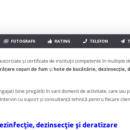
fecție
FOTOGRAFII
RATING
TELEFON
T
utorizate și certificate de instituții competente în multiple
urățare coșuri de fum
și
hote de bucătărie, dezinsecție, de
gajați bine pregătiți în varii domenii de activitate, care iau
și intervin cu suport și consultanță tehnică pentru fiecare clien
ezinfecţie, dezinsecţie şi deratizare