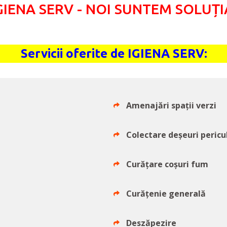
GIENA SERV - NOI SUNTEM SOLUȚI
Servicii oferite de IGIENA SERV:
Amenajări spații verzi
Colectare deșeuri pericu
Curățare coșuri fum
Curățenie generală
Deszăpezire