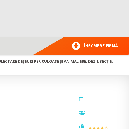
ÎNSCRIERE FIRMĂ
LECTARE DEȘEURI PERICULOASE ȘI ANIMALIERE, DEZINSECȚIE,
actualizat la
31.10.2025
ulaturi,
vizualizări
16185
,
voturi
6