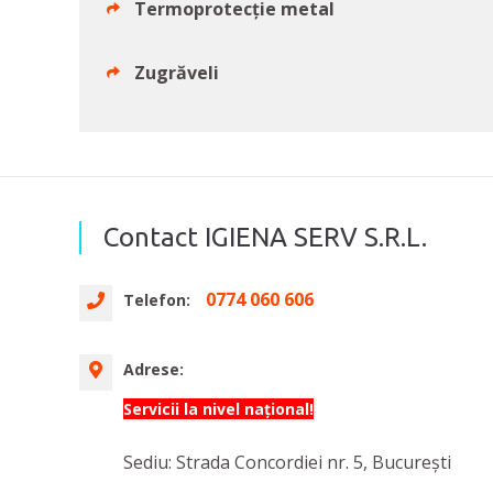
Termoprotecție metal
Zugrăveli
Contact IGIENA SERV S.R.L.
0774 060 606
Telefon:
Adrese:
Servicii la nivel național!
Sediu: Strada Concordiei nr. 5, București