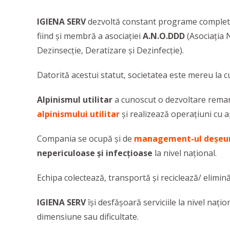
IGIENA SERV
dezvoltă constant programe comple
fiind și membră a asociației
A.N.O.DDD
(Asociația N
Dezinsecție, Deratizare și Dezinfecție).
Datorită acestui statut, societatea este mereu la c
Alpinismul utilitar
a cunoscut o dezvoltare remarcab
alpinismului utilitar
și realizează operațiuni cu ap
Compania se ocupă și de
management-ul deșeuri
nepericuloase și infecțioase
la nivel național.
Echipa colectează, transportă și reciclează/ elimin
IGIENA SERV
își desfășoară serviciile la nivel naț
dimensiune sau dificultate.