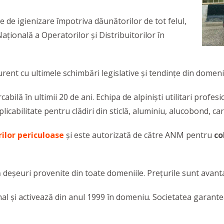
te
de igienizare împotriva dăunătorilor de tot felul,
ațională a Operatorilor și Distribuitorilor în
urent cu ultimele schimbări legislative și tendințe din domen
ilă în ultimii 20 de ani. Echipa de alpiniști utilitari profesi
licabilitate pentru clădiri din sticlă, aluminiu, alucobond, ca
lor periculoase
și este autorizată de către ANM pentru
co
ă deșeuri provenite din toate domeniile. Prețurile sunt avant
ional și activează din anul 1999 în domeniu. Societatea garante