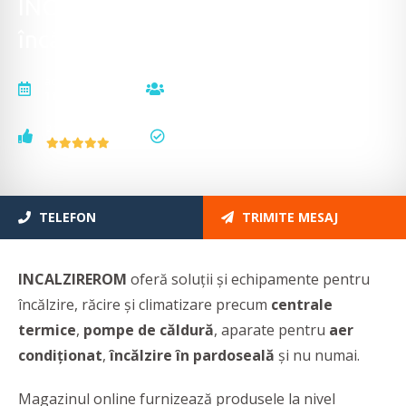
INCALZIREROM - Soluţii pentru
încălzire, răcire şi climatizare
actualizat la
vizualizări
11.07.2025
3177
voturi
status
2
actualizat
TELEFON
TRIMITE MESAJ
INCALZIREROM
oferă soluţii şi echipamente pentru
încălzire, răcire şi climatizare precum
centrale
termice
,
pompe de căldură
, aparate pentru
aer
condiţionat
,
încălzire în pardoseală
şi nu numai.
Magazinul online furnizează
produsele la nivel