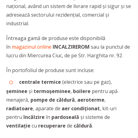
național, având un sistem de livrare rapid şi sigur și se
adresează sectorului rezidenţial, comercial şi
industrial.
Întreaga gamă de produse este disponibilă
în
magazinul online
INCALZIREROM
sau la punctul de
lucru din Miercurea Ciuc, de pe Str. Harghita nr. 92.
În portofoliul de produse sunt incluse:
centrale termice
(electrice sau pe gaz),
şeminee
şi
termoşeminee
,
boilere
pentru apă
menajeră,
pompe de căldură
,
aeroterme
,
radiatoare
, aparate de
aer condiţionat
, kit-uri
pentru
încălzire
în
pardoseală
şi sisteme de
ventilaţie
cu
recuperare
de
căldură
.