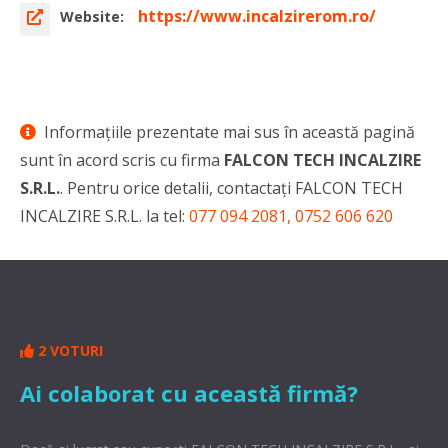
https://www.incalzirerom.ro/
Website:
Informaţiile prezentate mai sus în această pagină
sunt în acord scris cu firma
FALCON TECH INCALZIRE
S.R.L.
. Pentru orice detalii, contactaţi FALCON TECH
INCALZIRE S.R.L. la tel:
077 094 2081, 0752 606 620
2 VOTURI
Ai colaborat cu această firmă?