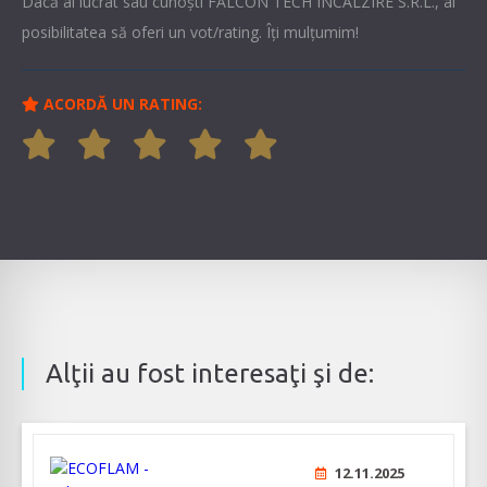
Dacă ai lucrat sau cunoşti FALCON TECH INCALZIRE S.R.L., ai
posibilitatea să oferi un vot/rating. Îți mulțumim!
ACORDĂ UN RATING:
Alţii au fost interesaţi şi de:
12.11.2025