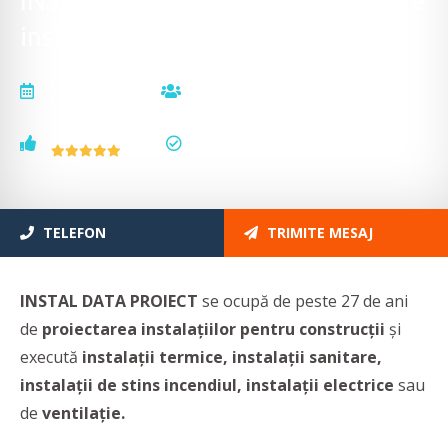
INSTAL DATA PROIECT - Proiectare
instalații pentru construcții
actualizat la
vizualizări
29.09.2025
11899
voturi
status
3
actualizat
TELEFON
TRIMITE MESAJ
INSTAL DATA PROIECT
se ocupă de peste 27 de ani
de
proiectarea instalațiilor pentru construcții
și
execută
instalații termice, instalații sanitare,
instalații de stins incendiul, instalații electrice
sau
de
ventilație.