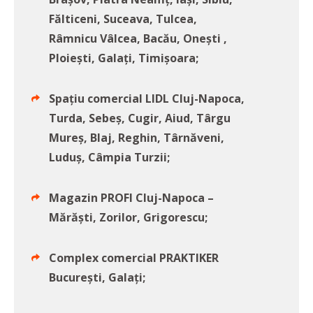
Fălticeni, Suceava, Tulcea,
Râmnicu Vâlcea, Bacău, Oneşti ,
Ploieşti, Galaţi, Timişoara;
Spațiu comercial LIDL Cluj-Napoca,
Turda, Sebeş, Cugir, Aiud, Târgu
Mureş, Blaj, Reghin, Târnăveni,
Luduş, Câmpia Turzii;
Magazin PROFI Cluj-Napoca –
Mărăşti, Zorilor, Grigorescu;
Complex comercial PRAKTIKER
Bucureşti, Galaţi;