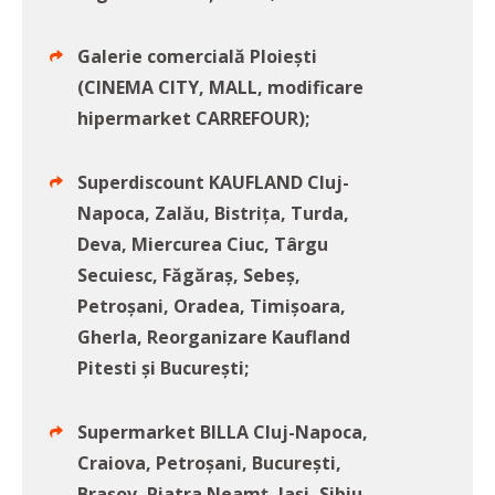
Galerie comercială Ploiești
(CINEMA CITY, MALL, modificare
hipermarket CARREFOUR);
Superdiscount KAUFLAND Cluj-
Napoca, Zalău, Bistriţa, Turda,
Deva, Miercurea Ciuc, Târgu
Secuiesc, Făgăraş, Sebeş,
Petroşani, Oradea, Timişoara,
Gherla, Reorganizare Kaufland
Pitesti şi Bucureşti;
Supermarket BILLA Cluj-Napoca,
Craiova, Petroşani, Bucureşti,
Braşov, Piatra Neamţ, Iaşi, Sibiu,