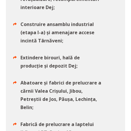
interioare Dej;
Construire ansamblu industrial
(etapa I-a) și amenajare accese
incintă Târnăveni;
Extindere birouri, hală de
producție și depozit Dej;
Abatoare și fabrici de prelucrare a
cărnii Valea Crişului, Jibou,
Petreştii de Jos, Păuşa, Lechinţa,
Belin;
Fabrică de prelucrare a laptelui