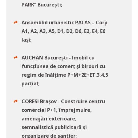
PARK” Bucureşti;
Ansamblul urbanistic PALAS – Corp
A1, A2, A3, A5, D1, D2, D6, E2, E4, E6
Iaşi;
AUCHAN București - Imobil cu
funcțiunea de comerț și birouri cu
regim de înălțime P+M+2E+ET.3,4,5
parțial;
CORESI Brașov - Construire centru
comercial P+1, împrejmuire,
amenajări exterioare,
semnalistică publicitară și
organizare de șantier;