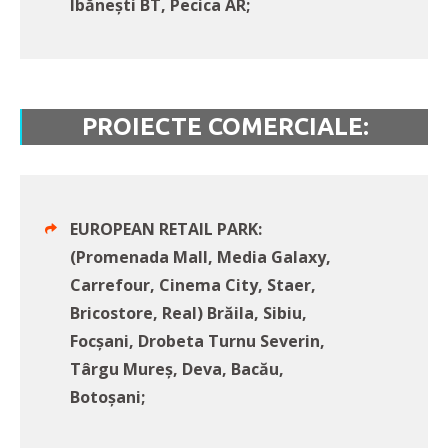
Ibăneşti BT, Pecica AR;
PROIECTE COMERCIALE:
EUROPEAN RETAIL PARK:
(Promenada Mall, Media Galaxy,
Carrefour, Cinema City, Staer,
Bricostore, Real) Brăila, Sibiu,
Focşani, Drobeta Turnu Severin,
Târgu Mureş, Deva, Bacău,
Botoşani;