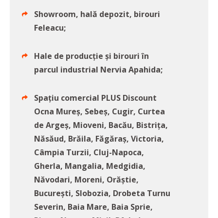
Showroom, hală depozit, birouri
Feleacu;
Hale de producție și birouri în
parcul industrial Nervia Apahida;
Spațiu comercial PLUS Discount
Ocna Mureş, Sebeş, Cugir, Curtea
de Argeş, Mioveni, Bacău, Bistriţa,
Năsăud, Brăila, Făgăraş, Victoria,
Câmpia Turzii, Cluj-Napoca,
Gherla, Mangalia, Medgidia,
Năvodari, Moreni, Orăştie,
Bucureşti, Slobozia, Drobeta Turnu
Severin, Baia Mare, Baia Sprie,