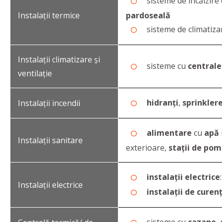
sisteme de încălzire
Instalații termice
pardoseală
sisteme de climatiza
Instalații climatizare și
sisteme cu
centrale
ventilație
hidranți
,
sprinkler
Instalații incendii
alimentare
cu
apă
Instalații sanitare
exterioare,
stații de po
instalații electrice
Instalații electrice
instalații de curenț