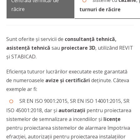
sisteme cu
cazane
,
Centrală termică/ de
răcire
turnuri de răcire
Sunt oferite și servicii de
consultanță tehnică,
asistență tehnică
sau
proiectare 3D
, utilizând REVIT
și STABICAD.
Eficienţa tuturor lucrărilor executate este garantată
de numeroasele
avize și certificări
deținute. Câteva
exemple ar fi:
SR EN ISO 9001:2015, SR EN ISO 14001:2015, SR
ISO 45001:2018, dar și
autorizații
pentru proiectarea
sistemelor de semnalizare a incendiilor și
licențe
pentru proiectarea sistemelor de alarmare împotriva
efracției, autorizații pentru proiectarea instalațiilor