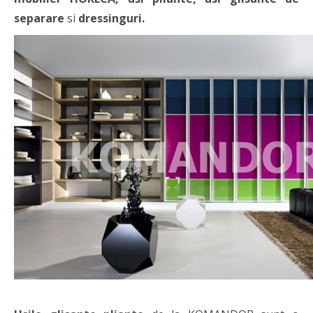
separare
si
dressinguri.