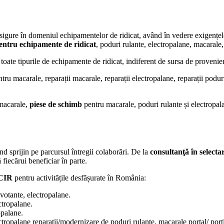
sigure în domeniul echipamentelor de ridicat, având în vedere exigențele c
pentru echipamente de ridicat
, poduri rulante, electropalane, macarale
toate tipurile de echipamente de ridicat, indiferent de sursa de proveni
u macarale, reparații macarale, reparații electropalane, reparații poduri ru
macarale,
piese de schimb
pentru macarale, poduri rulante și electropal
ind sprijin pe parcursul întregii colaborări. De la
consultanţă în selecta
 fiecărui beneficiar în parte.
SCIR
pentru activitățile desfășurate în România:
ivotante, electropalane.
ctropalane.
opalane.
ectropalane reparații/modernizare de poduri rulante, macarale portal/ port