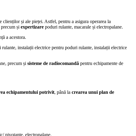
lienților și ale pieței. Astfel, pentru a asigura operarea la
, precum și
expertizare
poduri rulante, macarale și electropalane.
ență a acestora.
lante, instalații electrice pentru poduri rulante, instalații electrice
ane,
precum și
sisteme de radiocomandă
pentru echipamente de
rea echipamentului potrivit
, până la
crearea unui plan de
ic/ pivotante, electropalane.