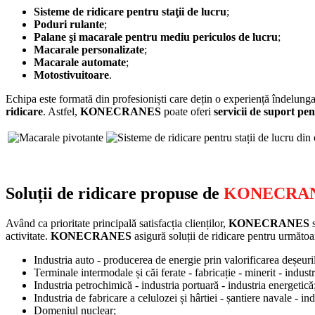
Sisteme de ridicare pentru staţii de lucru
;
Poduri rulante
;
Palane şi macarale pentru mediu periculos de lucru
;
Macarale personalizate
;
Macarale automate
;
Motostivuitoare
.
Echipa este formată din profesioniști care dețin o experiență îndelunga
ridicare
. Astfel,
KONECRANES
poate oferi
servicii de suport pen
Soluții de ridicare propuse de
KONECRA
Având ca prioritate principală satisfacția clienților,
KONECRANES
s
activitate.
KONECRANES
asigură soluții de ridicare pentru următoa
Industria auto - producerea de energie prin valorificarea deșeuri
Terminale intermodale și căi ferate - fabricație - minerit - indust
Industria petrochimică - industria portuară - industria energetică
Industria de fabricare a celulozei și hârtiei - șantiere navale - ind
Domeniul nuclear;