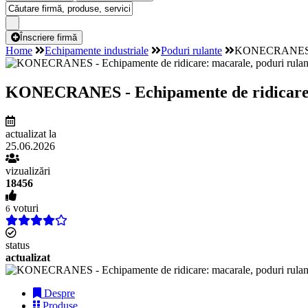
Înscriere firmă
Home
Echipamente industriale
Poduri rulante
KONECRANES - Ec
KONECRANES - Echipamente de ridicare: m
actualizat la
25.06.2026
vizualizări
18456
voturi
6
status
actualizat
Despre
Produse