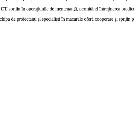
ECT
sprijin în operațiunile de mentenanţă, permiţând întreținerea predicti
chipa de proiectanți și specialiști în macarale oferă cooperare și sprijin p