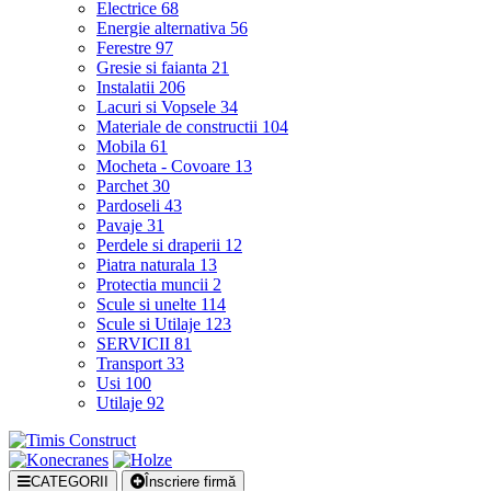
Electrice
68
Energie alternativa
56
Ferestre
97
Gresie si faianta
21
Instalatii
206
Lacuri si Vopsele
34
Materiale de constructii
104
Mobila
61
Mocheta - Covoare
13
Parchet
30
Pardoseli
43
Pavaje
31
Perdele si draperii
12
Piatra naturala
13
Protectia muncii
2
Scule si unelte
114
Scule si Utilaje
123
SERVICII
81
Transport
33
Usi
100
Utilaje
92
CATEGORII
Înscriere firmă