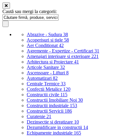
Caută sau mergi la categorii:
Abrazive - Sudura
38
Acoperisuri si tigle
58
Aer Conditionat
42
Agremente - Expertize - Certificari
31
Amenajari interioare si exterioare
221
Arhitectura si Proiectare
41
Articole Sanitare
32
Ascensoare - Lifturi
8
Automatizari
82
Centrale Termice
33
Confectii Metalice
120
Constructii civile
115
Constructii Imobiliare Noi
30
Constructii industriale
153
Constructii Servicii
186
Curatenie
21
Dezinsectie si deratizare
10
Dezumidificare in constructii
14
Echipamente industriale
165