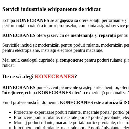
Servicii industriale echipamente de ridicat
Echipa
KONECRANES
se angajează să ofere soluţii performante și 
performanță maximă a tuturor produselor, compania asigură
service 
KONECRANES
oferă şi servicii de
mentenanță
și
reparații
pentru 
Serviciile includ și: modernizări pentru poduri rulante, modernizări pentr
pentru electropalane, instalații electrice pentru macarale.
Mai mult, catalogul cuprinde și
componente
pentru poduri rulante și 
ridicat.
De ce să alegi
KONECRANES
?
KONECRANES
pune accent pe nevoile şi aşteptările clienţilor, ofer
întreţinere
, echipa
KONECRANES
oferă o experienţă personalizată
Fiind profesionistă în domeniu,
KONECRANES
este
autorizată I
Proiectare/ expertizare poduri rulante, macarale portal/ portic/ p
Producere poduri rulante, macarale portal/ portic/ pivotante, ele
Montaj poduri rulante, macarale portal/ portic/ pivotante, electr
Întreținere poduri rulante, macarale portal/ portic/ pivotante, el