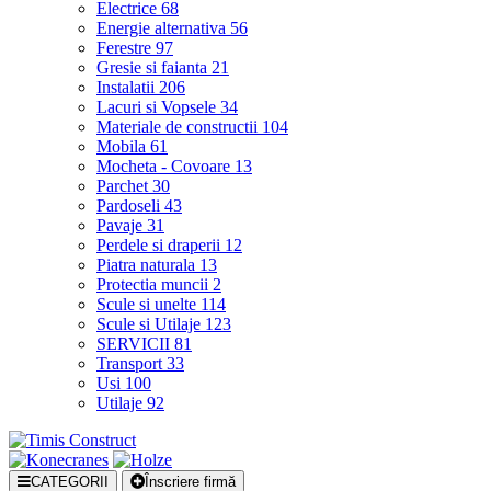
Electrice
68
Energie alternativa
56
Ferestre
97
Gresie si faianta
21
Instalatii
206
Lacuri si Vopsele
34
Materiale de constructii
104
Mobila
61
Mocheta - Covoare
13
Parchet
30
Pardoseli
43
Pavaje
31
Perdele si draperii
12
Piatra naturala
13
Protectia muncii
2
Scule si unelte
114
Scule si Utilaje
123
SERVICII
81
Transport
33
Usi
100
Utilaje
92
CATEGORII
Înscriere firmă