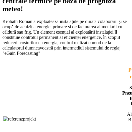
centrale termice pe bază de prognoză
meteo!
Krobath Romania exploatează instalațiile pe durata colaborării și se
ocupă de achiziția energiei primare și de facturarea alimentarii cu
căldură sau frig. Un element esențial al exploatării instalației îl
constituie controlul permanent al eficienței energetice, în scopul
reducerii costurilor cu energia, control realizat comod de la
calculatorul dumneavoastră prin intermediul sistemului de reglaj
"eGain Forecasting".
P
r
S
Pneu
B
Al
B