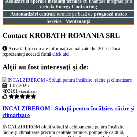
Realizare și operare instalații termice
cu finanțare integrală prin
metoda
Energy Contracting
Automatizări centrale
termice pe bază de
prognoză meteo
Service - Mentenanță
Contact KROBATH ROMANIA SRL
Această firmă nu are informaţii actualizate din 2017. Dacă
reprezentaţi această firmă
click aici.
Alţii au fost interesaţi şi de:
11.07.2025
3161
vizualizari
INCALZIREROM - Soluţii pentru încălzire, răcire şi
climatizare
INCALZIREROM oferă soluţii şi echipamente pentru încălzire,
răcire şi climatizare precum centrale termice, pompe de căldură,