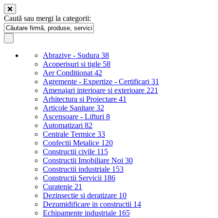
Caută sau mergi la categorii:
Abrazive - Sudura
38
Acoperisuri si tigle
58
Aer Conditionat
42
Agremente - Expertize - Certificari
31
Amenajari interioare si exterioare
221
Arhitectura si Proiectare
41
Articole Sanitare
32
Ascensoare - Lifturi
8
Automatizari
82
Centrale Termice
33
Confectii Metalice
120
Constructii civile
115
Constructii Imobiliare Noi
30
Constructii industriale
153
Constructii Servicii
186
Curatenie
21
Dezinsectie si deratizare
10
Dezumidificare in constructii
14
Echipamente industriale
165