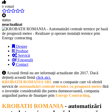
voturi
0
status
neactualizat
Despre
Produse
Servicii
Fotografii
Contact
Această firmă nu are informaţii actualizate din 2017. Dacă
dețineți această firmă
click aici.
KROBATH ROMANIA SRL
este o companie care vă oferiră
servicii de
automatizări centrale termice cu prognoză meteo
fără
o investiție considerabilă din partea dumneavoastră, compania
asigurând partea de finanțare prin
Energy Contracting
.
KROBATH ROMANIA
- automatizări