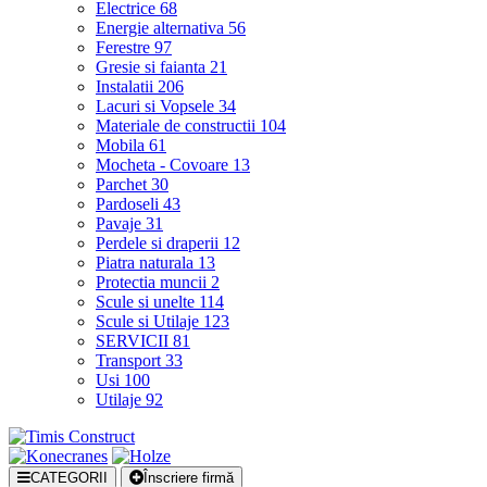
Electrice
68
Energie alternativa
56
Ferestre
97
Gresie si faianta
21
Instalatii
206
Lacuri si Vopsele
34
Materiale de constructii
104
Mobila
61
Mocheta - Covoare
13
Parchet
30
Pardoseli
43
Pavaje
31
Perdele si draperii
12
Piatra naturala
13
Protectia muncii
2
Scule si unelte
114
Scule si Utilaje
123
SERVICII
81
Transport
33
Usi
100
Utilaje
92
CATEGORII
Înscriere firmă