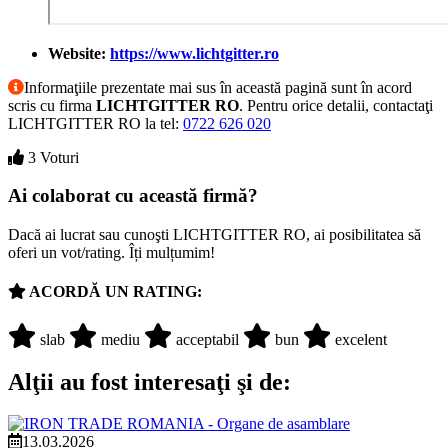
Website:
https://www.lichtgitter.ro
Informaţiile prezentate mai sus în această pagină sunt în acord
scris cu firma
LICHTGITTER RO
. Pentru orice detalii, contactaţi
LICHTGITTER RO la tel:
0722 626 020
3 Voturi
Ai colaborat cu această firmă?
Dacă ai lucrat sau cunoşti LICHTGITTER RO, ai posibilitatea să
oferi un vot/rating. Îți mulțumim!
ACORDĂ UN RATING:
slab
mediu
acceptabil
bun
excelent
Alţii au fost interesaţi şi de:
13.03.2026