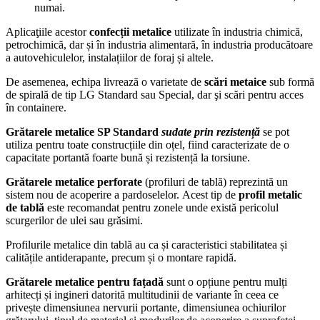
numai.
Aplicaţiile acestor
confecții metalice
utilizate în industria chimică,
petrochimică, dar și în industria alimentară, în industria producătoare
a autovehiculelor, instalațiilor de foraj și altele.
De asemenea, echipa livrează o varietate de
scări metaice
sub formă
de spirală de tip LG Standard sau Special, dar şi scări pentru acces
în containere.
Grătarele metalice SP Standard
sudate prin rezistență
se pot
utiliza pentru toate construcțiile din oțel, fiind caracterizate de o
capacitate portantă foarte bună și rezistență la torsiune.
Grătarele metalice perforate
(profiluri de tablă) reprezintă un
sistem nou de acoperire a pardoselelor. Acest tip de
profil metalic
de tablă
este recomandat pentru zonele unde există pericolul
scurgerilor de ulei sau grăsimi.
Profilurile metalice din tablă au ca și caracteristici stabilitatea și
calitățile antiderapante, precum și o montare rapidă.
Grătarele metalice pentru fațadă
sunt o opțiune pentru mulți
arhitecți și ingineri datorită multitudinii de variante în ceea ce
privește dimensiunea nervurii portante, dimensiunea ochiurilor