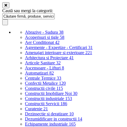
Caută sau mergi la categorii:
Abrazive - Sudura
38
Acoperisuri si tigle
58
Aer Conditionat
42
Agremente - Expertize - Certificari
31
Amenajari interioare si exterioare
221
Arhitectura si Proiectare
41
Articole Sanitare
32
Ascensoare - Lifturi
8
Automatizari
82
Centrale Termice
33
Confectii Metalice
120
Constructii civile
115
Constructii Imobiliare Noi
30
Constructii industriale
153
Constructii Servicii
186
Curatenie
21
Dezinsectie si deratizare
10
Dezumidificare in constructii
14
Echipamente industriale
165