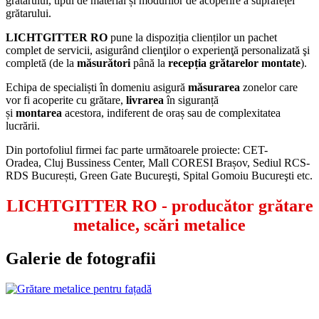
grătarului, tipul de material și modurilor de acoperire a suprafeței
grătarului.
LICHTGITTER RO
pune la dispoziția clienților un pachet
complet de servicii, asigurând clienţilor o experienţă personalizată şi
completă (de la
măsurători
până la
recepția grătarelor montate
).
Echipa de specialiști în domeniu asigură
măsurarea
zonelor care
vor fi acoperite cu grătare,
livrarea
în siguranță
și
montarea
acestora, indiferent de oraș sau de complexitatea
lucrării.
Din portofoliul firmei fac parte următoarele proiecte: CET-
Oradea, Cluj Bussiness Center, Mall CORESI Brașov, Sediul RCS-
RDS București, Green Gate Bucureşti, Spital Gomoiu Bucureşti etc.
LICHTGITTER RO
- producător grătare
metalice, scări metalice
Galerie de fotografii