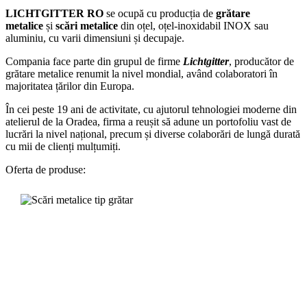
LICHTGITTER RO
se ocupă cu producția de
grătare
metalice
și
scări metalice
din oțel, oțel-inoxidabil INOX sau
aluminiu, cu varii dimensiuni și decupaje.
Compania face parte din grupul de firme
Lichtgitter
, producător de
grătare metalice renumit la nivel mondial, având colaboratori în
majoritatea țărilor din Europa.
În cei peste 19 ani de activitate, cu ajutorul tehnologiei moderne din
atelierul de la Oradea, firma a reușit să adune un portofoliu vast de
lucrări la nivel național, precum și diverse colaborări de lungă durată
cu mii de clienți mulțumiți.
Oferta de produse: