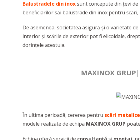
Balustradele
din inox
sunt concepute din țevi de i
beneficiarilor săi balustrade din inox pentru scări, b
De asemenea, societatea asigură și o varietate de
interior și scările de exterior pot fi elicoidale, dre
dorințele acestuia.
MAXINOX GRUP
|
În ultima perioadă, cererea pentru
scări metalice
modele realizate de echipa
MAXINOX GRUP
poate
Echipa
oferă
servicii de
consultanță
și
montaj
, p