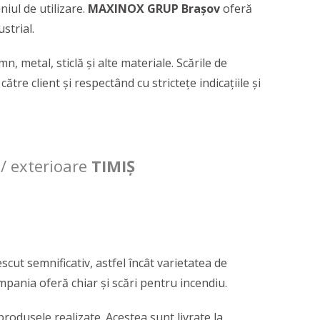
niul de utilizare.
MAXINOX GRUP Brașov
oferă
ustrial.
n, metal, sticlă și alte materiale. Scările de
ătre client și respectând cu strictețe indicațiile și
e/ exterioare
TIMIȘ
rescut semnificativ, astfel încât varietatea de
ompania oferă chiar și scări pentru incendiu.
rodusele realizate. Acestea sunt livrate la