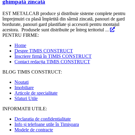
ghimpată zincată
EST METALCAB produce și distribuie sisteme complete pentru
împrejmuiri cu plasă împletită din sârmă zincată, panouri de gard
bordurate, panouri gard plastifiate și accesorii pentru montajul
acestora. Produsele sunt distribuite pe întreg teritoriul ...
PENTRU FIRME:
Home
Despre TIMIS CONSTRUCT
Înscriere firmă în TIMIS CONSTRUCT
Contact redacția TIMIS CONSTRUCT
BLOG TIMIS CONSTRUCT:
Noutati
Imobiliare
Articole de specialitate
Sfaturi Utile
INFORMATII UTILE:
Declaratia de confidentialitate
Info și telefoane utile în Timișoara
Modele de contracte