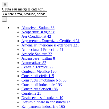
Caută sau mergi la categorii:
Abrazive - Sudura
38
Acoperisuri si tigle
58
Aer Conditionat
42
Agremente - Expertize - Certificari
31
Amenajari interioare si exterioare
221
Arhitectura si Proiectare
41
Articole Sanitare
32
Ascensoare - Lifturi
8
Automatizari
82
Centrale Termice
33
Confectii Metalice
120
Constructii civile
115
Constructii Imobiliare Noi
30
Constructii industriale
153
Constructii Servicii
186
Curatenie
21
Dezinsectie si deratizare
10
Dezumidificare in constructii
14
Echipamente industriale
165