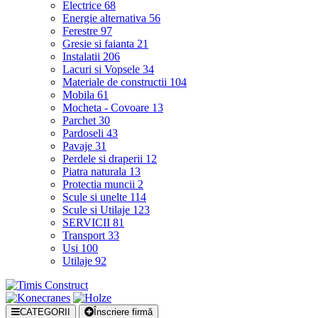
Electrice
68
Energie alternativa
56
Ferestre
97
Gresie si faianta
21
Instalatii
206
Lacuri si Vopsele
34
Materiale de constructii
104
Mobila
61
Mocheta - Covoare
13
Parchet
30
Pardoseli
43
Pavaje
31
Perdele si draperii
12
Piatra naturala
13
Protectia muncii
2
Scule si unelte
114
Scule si Utilaje
123
SERVICII
81
Transport
33
Usi
100
Utilaje
92
CATEGORII
Înscriere firmă