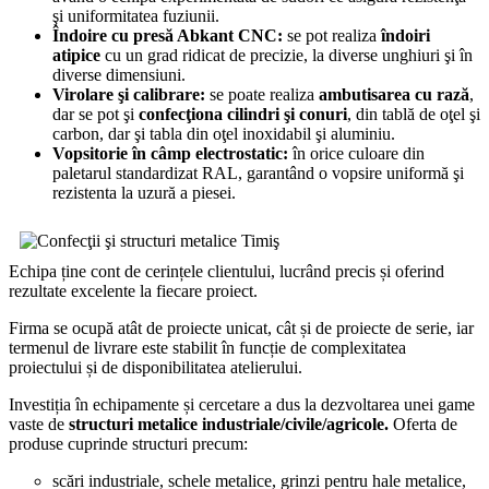
şi uniformitatea fuziunii.
Îndoire cu
presă Abkant
CNC:
se pot realiza
îndoiri
atipice
cu un grad ridicat de precizie, la diverse unghiuri şi în
diverse dimensiuni.
Virolare şi calibrare:
se poate realiza
ambutisarea cu rază
,
dar se pot şi
confecţiona cilindri şi conuri
, din tablă de oţel şi
carbon, dar şi tabla din oţel inoxidabil şi aluminiu.
Vopsitorie în câmp electrostatic:
în orice culoare din
paletarul standardizat RAL, garantând o vopsire uniformă şi
rezistenta la uzură a piesei.
Echipa ține cont de cerințele clientului, lucrând precis și oferind
rezultate excelente la fiecare proiect.
Firma se ocupă atât de proiecte unicat, cât și de proiecte de serie, iar
termenul de livrare este stabilit în funcție de complexitatea
proiectului și de disponibilitatea atelierului.
Investiția în echipamente și cercetare a dus la dezvoltarea unei game
vaste de
structuri metalice industriale/civile/agricole.
Oferta de
produse cuprinde structuri precum:
scări industriale, schele metalice, grinzi pentru hale metalice,