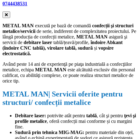
0744438531
METAL MAN
execută pe bază de comandă
confecții şi structuri
metalice/servicii
de serie, indiferent de complexitatea proiectului. Pe
lângă producția de confecții metalice,
METAL MAN
asigură şi
servicii de
debitare laser
tablă/țeavă/profile,
î
ndoire Abkant
(
îndoire CNC tablă), virolare tablă, sudură
și
vopsire
electrostatică.
Având peste 14 ani de experienţă pe piaţa industrială a confecţiilor
metalice, echipa
METAL MAN
este alcătuită exclusiv din personal
calificat, cu abilităţi complexe, ce poate realiza structuri metalice de
orice tip.
METAL MAN
| Servicii oferite pentru
structuri/ confecții metalice
Debitare laser:
potrivite atât pentru
tablă
, cât şi pentru
ţevi şi
profile metalice
,
oferă confecții mai conforme și cu margini
fine.
Sudură prin tehnica MIG-MAG:
pentru materiale din oțel,
având o echipă experimentată de sudori ce asigură rezistenţa