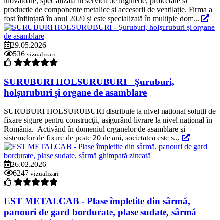
inovatoare, specializată în servicii de inginerie, proiectare și
producție de componente metalice și accesorii de ventilație. Firma a
fost înființată în anul 2020 și este specializată în multiple dom...
29.05.2026
536
vizualizari
SURUBURI HOLSURUBURI - Şuruburi,
holşuruburi şi organe de asamblare
SURUBURI HOLSURUBURI distribuie la nivel naţional soluţii de
fixare sigure pentru construcţii, asigurând livrare la nivel naţional în
România. Activând în domeniul organelor de asamblare şi
sistemelor de fixare de peste 20 de ani, societatea este s...
26.02.2026
6247
vizualizari
EST METALCAB - Plase împletite din sârmă,
panouri de gard bordurate, plase sudate, sârmă